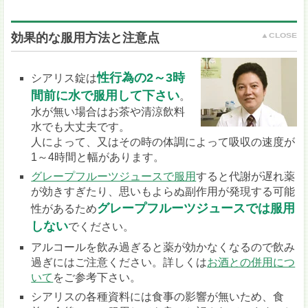
効果的な服用方法と注意点
性行為の2～3時
シアリス錠は
間前に水で服用して下さい
。
水が無い場合はお茶や清涼飲料
水でも大丈夫です。
人によって、又はその時の体調によって吸収の速度が
1～4時間と幅があります。
グレープフルーツジュースで服用
すると代謝が遅れ薬
が効きすぎたり、思いもよらぬ副作用が発現する可能
グレープフルーツジュースでは服用
性があるため
しない
でください。
アルコールを飲み過ぎると薬が効かなくなるので飲み
過ぎにはご注意ください。詳しくは
お酒との併用につ
いて
をご参考下さい。
シアリスの各種資料には食事の影響が無いため、食