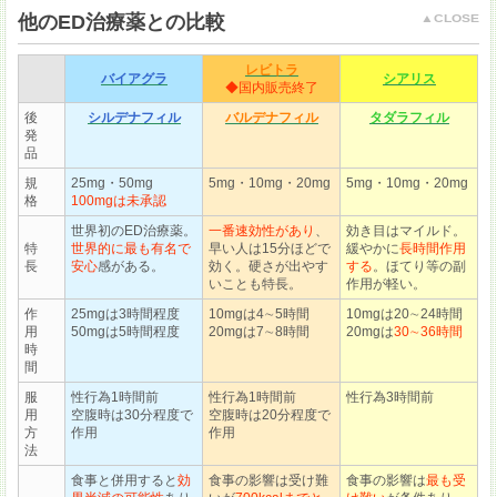
他のED治療薬との比較
レビトラ
バイアグラ
シアリス
◆国内販売終了
後
シルデナフィル
バルデナフィル
タダラフィル
発
品
規
25mg・50mg
5mg・10mg・20mg
5mg・10mg・20mg
格
100mgは未承認
世界初のED治療薬。
一番速効性があり
、
効き目はマイルド。
特
世界的に最も有名で
早い人は15分ほどで
緩やかに
長時間作用
長
安心
感がある。
効く。硬さが出やす
する
。ほてり等の副
いことも特長。
作用が軽い。
作
25mgは3時間程度
10mgは4∼5時間
10mgは20∼24時間
用
50mgは5時間程度
20mgは7∼8時間
20mgは
30∼36時間
時
間
服
性行為1時間前
性行為1時間前
性行為3時間前
用
空腹時は30分程度で
空腹時は20分程度で
方
作用
作用
法
食事と併用すると
効
食事の影響は受け難
食事の影響は
最も受