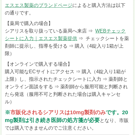
エスエス製薬のブランドページ
によると購入方法は以下
の通りです。
【薬局で購入の場合】
シアリスを取り扱っている薬局へ来店 ⇒
WEBチェック
シートに入力｜エスエス製薬提供
⇒ チェックシートを薬
剤師に提示し、指導を受ける ⇒ 購入（4錠入り1箱が上
限）
【オンラインで購入する場合】
購入可能なECサイトにアクセス ⇒ 購入（4錠入り1箱が
上限）し、指示されたチェックシートに入力 ⇒ 薬剤師と
オンライン面談をする ⇒ 薬剤師から服用可能と判断され
たら発送（服用不可と判断された場合は購入キャンセ
ル）
※
市販化されるシアリスは10mg製剤のみ
です。20
mg製剤は引き続き医師の処方箋が必要
となり、市販
では購入できませんのでご注意ください。