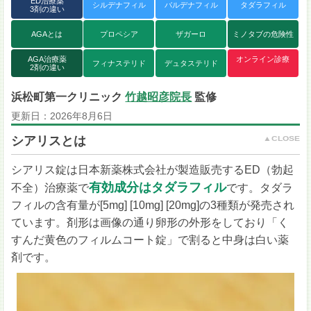
ED治療薬
シルデナフィル
バルデナフィル
タダラフィル
3剤の違い
AGAとは
プロペシア
ザガーロ
ミノタブの危険性
AGA治療薬
オンライン診療
フィナステリド
デュタステリド
2剤の違い
浜松町第一クリニック
竹越昭彦院長
監修
更新日：
2026年8月6日
シアリスとは
シアリス錠は日本新薬株式会社が製造販売するED（勃起
有効成分はタダラフィル
不全）治療薬で
です。タダラ
フィルの含有量が[5mg] [10mg] [20mg]の3種類が発売され
ています。剤形は画像の通り卵形の外形をしており「く
すんだ黄色のフィルムコート錠」で割ると中身は白い薬
剤です。