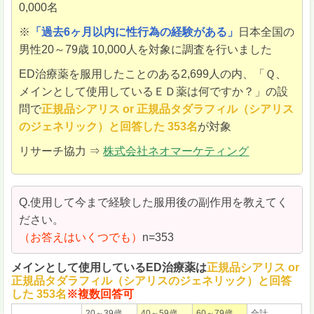
0,000名
※
「過去6ヶ月以内に性行為の経験がある」
日本全国の
男性20～79歳 10,000人を対象に調査を行いました
ED治療薬を服用したことのある2,699人の内、「Ｑ、
メインとして使用しているＥＤ薬は何ですか？」の設
問で
正規品シアリス or 正規品タダラフィル（シアリス
のジェネリック）と回答した 353名
が対象
リサーチ協力 ⇒
株式会社ネオマーケティング
Q.使用して今まで経験した服用後の副作用を教えてく
ださい。
（お答えはいくつでも）
n=353
メインとして使用しているED治療薬は
正規品シアリス or
正規品タダラフィル（シアリスのジェネリック）と回答
した 353名
※複数回答可
20～39歳
40～59歳
60～79歳
合計