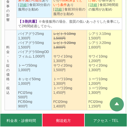
果半減の可能性
あり
いが
700kcalまでと
け難い
が条件あり
食
[
詳細
] 食前30分前の
いう条件
あり
[
詳細
] 食前2時間前
事
服用がお勧め
[
詳細
] 食前30分前の
の服用がお勧め
の
服用がお勧め
影
響
【３剤共通】
※食後服用の場合、脂質の低いあっさりした食事にし
て2時間経過してから。
バイアグラ25mg
レビトラ10mg
シアリス10mg
1,300円
1,500円
1,500円
バイアグラ50mg
レビトラ20mg
シアリス20mg
料
1,500円
1,800円
1,600円
金
バイアグラ50mgOD
・
フィルム 1,000円
サワイ10mg
サワイ10mg
１
1,300円
1,200円
錠
トーワ50mg
サワイ20mg
サワイ20mg
の
1,000円
1,500円
1,300円
価
格
キッセイ50mg
トーワ10mg
トーワ10mg
・
1,000円
1,300円
1,200円
税
トーワ20mg
トーワ20mg
込
FCI25mg
1,450円
1,300円
500円
FCI50mg
FCI20mg
FCI20mg
900円
1,400円
1,150円
料金表・
診療時間
郵送処方
アクセス
・TEL