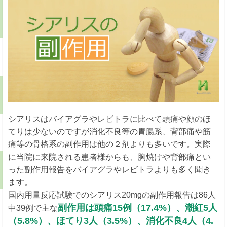
シアリスはバイアグラやレビトラに比べて頭痛や顔のほ
てりは少ないのですが消化不良等の胃腸系、背部痛や筋
痛等の骨格系の副作用は他の２剤よりも多いです。実際
に当院に来院される患者様からも、胸焼けや背部痛とい
った副作用報告をバイアグラやレビトラよりも多く聞き
ます。
国内用量反応試験でのシアリス20mgの副作用報告は86人
副作用は頭痛15例（17.4%）、潮紅5人
中39例で主な
（5.8%）、ほてり3人（3.5%）、消化不良4人（4.