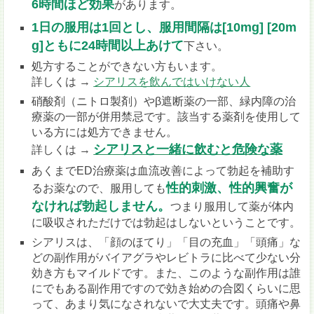
6時間ほど効果
があります。
1日の服用は1回とし、服用間隔は[10mg] [20m
g]ともに24時間以上あけて
下さい。
処方することができない方もいます。
詳しくは →
シアリスを飲んではいけない人
硝酸剤（ニトロ製剤）やβ遮断薬の一部、緑内障の治
療薬の一部が併用禁忌です。該当する薬剤を使用して
いる方には処方できません。
シアリスと一緒に飲むと危険な薬
詳しくは →
あくまでED治療薬は血流改善によって勃起を補助す
性的刺激、性的興奮が
るお薬なので、服用しても
なければ勃起しません。
つまり服用して薬が体内
に吸収されただけでは勃起はしないということです。
シアリスは、「顔のほてり」「目の充血」「頭痛」な
どの副作用がバイアグラやレビトラに比べて少ない分
効き方もマイルドです。また、このような副作用は誰
にでもある副作用ですので効き始めの合図くらいに思
って、あまり気になされないで大丈夫です。頭痛や鼻