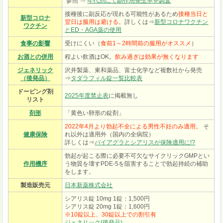
参照 ⇒
年代別にて副作用発生率を調査
接種後に副反応が現れる可能性があるため
接種当日と
新型コロナ
翌日は服用は避ける。
詳しくは⇒
新型コロナワクチン
ワクチン
とED・AGA薬の使用
食事の影響
受けにくい（
食前1～2時間前の服用がオススメ
）
お酒との併用
程よい飲酒はOK。
飲み過ぎは効果が無くなります
ジェネリック
沢井製薬、東和薬品、富士化学など複数社から発売
（後発品）
⇒
タダラフィル錠一覧比較表
ドーピング剤
2025年度禁止表
に掲載無し
リスト
剤形
「黄色い卵形の錠剤」
2022年4月より勃起不全による男性不妊のみ適用。
そ
健康保険
れ以外は適用外（国内の全病院）
詳しくは⇒
バイアグラとシアリスが保険適用に!?
勃起が起こる際に必要不可欠なサイクリックGMPとい
作用機序
う物質を壊すPDE-5を阻害することで勃起持続の補助
をします。
製造販売元
日本新薬株式会社
シアリス錠 10mg 1錠：1,500円
シアリス錠 20mg 1錠：1,600円
※10錠以上、30錠以上での割引有
ジェネリック(後発品)