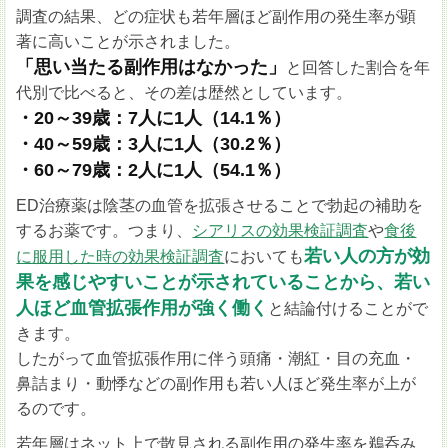
調査の結果、どの症状も若年層ほど副作用の発生率が顕
著に高いことが示されました。
「思い当たる副作用はなかった」
と回答した割合を年
代別で比べると、その差は歴然としています。
・20～39歳：7人に1人（14.1％）
・40～59歳：3人に1人（30.2％）
・60～79歳：2人に1人（54.1％）
ED治療薬は陰茎の血管を拡張させることで勃起の補助を
するお薬です。つまり、
シアリスの効果検証調査
や
食後
若い人の方が効
に服用した時の効果検証調査
においても
果を感じやすいことが示されていることから、若い
人ほど血管拡張作用が強く働く
と結論付けることがで
きます。
したがって血管拡張作用に伴う頭痛・潮紅・目の充血・
鼻詰まり・動悸などの副作用も若い人ほど発生率が上が
るのです。
若年層はネット上で散見される副作用の発生率を鵜呑み