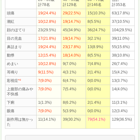
計78名
計129名
計146名
計353名
頭痛
19(24.4%)
29(22.5%)
15(10.3%)
63(17.8%)
潮紅
10(12.8%)
19(14.7%)
8(5.5%)
37(10.5%)
顔のほてり
23(29.5%)
45(34.9%)
36(24.7%)
104(29.5%)
目の充血
17(21.8%)
19(14.7%)
3(2.1%)
39(11.0%)
鼻詰まり
19(24.4%)
23(17.8%)
13(8.9%)
55(15.6%)
動悸
12(15.4%)
18(14.0%)
8(5.5%)
38(10.8%)
めまい
10(12.8%)
9(7.0%)
7(4.8%)
26(7.4%)
耳鳴り
9(11.5%)
4(3.1%)
2(1.4%)
15(4.2%)
彩視症
*²
7(9.0%)
6(4.7%)
0(0.0%)
13(3.7%)
上腹部の痛みや
7(9.0%)
7(5.4%)
0(0.0%)
14(4.0%)
不快感
下痢
1(1.3%)
8(6.2%)
2(1.4%)
11(3.1%)
眼痛
7(9.0%)
5(3.9%)
0(0.0%)
12(3.4%)
副作用は無かっ
11(14.1%)
39(30.2%)
79(54.1%)
129(36.5%)
た