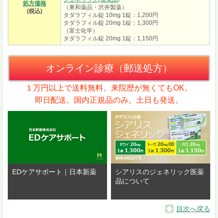
処方価格
（東和薬品・沢井製薬）
(税込)
タダラフィル錠 10mg 1錠：1,200円
タダラフィル錠 20mg 1錠：1,300円
（富士化学）
タダラフィル錠 20mg 1錠：1,150円
オンライン診療（郵送処方）
１万円以上で送料無料。来院歴が無くてもOK。
即日配送。国内正規品のみ。土日も発送。
EDケアサポート｜日本新薬
シアリスのジェネリック医薬
品について
目次へ戻る