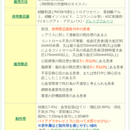
服用方法
（3時間前の空腹時がオススメ）
硝酸剤及びNO供与剤(ニトログリセリン、亜硝酸アル
併用禁忌薬
ミ、硝酸イソソルビド、ニコランジル等)・sGC刺激剤
(リオシグアト：アデムパス)・
グレープフルーツ
前項、
併用禁忌薬投与中の患者
シアリスに対して過敏症の既往歴のある人
コントロール不良の不整脈、低血圧患者(最大血圧90
mmHG未満、又は最小血圧50mmHG未満)又は治療
によるコントロール不良の高血圧患者(安静時最大血
圧170mmHG以上、又は最小血圧100mmHG以上)
心筋梗塞の既往歴が最近
3ヶ月以内
にある患者
服用禁忌
脳梗塞・脳出血の既往歴が最近
6ヶ月以内
にある患者
不安定狭心症のある患者、または性行中に狭心症を
起こしたことのある方
心血管障害で性行為が不適切と考えられる患者
網膜色素変性症患者
重度の肝機能障害のある患者
頭痛(17.4%)・血管拡張(ほてり・潮紅)(0.94%)・消化
不良(4.7%)・背部痛(1.2%)
国内にて20mgを投与した85例中
副作用
バイアグラやレビトラに比べて火照りが少ない
※若年層ほど副作用を感じやすい傾向