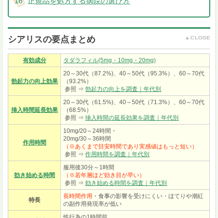
正規品を処方する病院の選び方
シアリスの要点まとめ
有効成分
タダラフィル(5mg・10mg・20mg)
20～30代（87.2%)、40～50代（95.3%）、60～70代
勃起力の向上効果
（93.2%）
参照 ⇒
勃起力の向上を調査｜年代別
20～30代（61.5%)、40～50代（71.3%）、60～70代
挿入時間延長効果
（68.5%）
参照 ⇒
挿入時間の延長効果を調査｜年代別
10mg/20～24時間・
20mg/30～36時間
作用時間
（※あくまで目安時間であり実感値はもっと短い）
参照 ⇒
作用時間を調査｜年代別
服用後30分～1時間
効き始める時間
（※若年層ほど効き目が早い）
参照 ⇒
効き始める時間を調査｜年代別
長時間作用
・食事の影響を受けにくい・ほてりや潮紅
特長
の副作用発現率が低い
性行為の1時間前