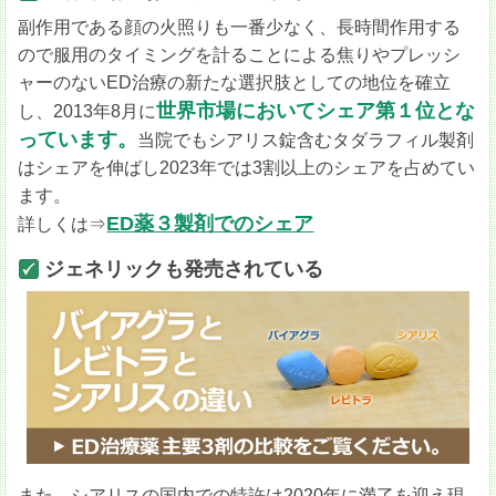
副作用である顔の火照りも一番少なく、長時間作用する
ので服用のタイミングを計ることによる焦りやプレッシ
ャーのないED治療の新たな選択肢としての地位を確立
世界市場においてシェア第１位とな
し、2013年8月に
っています。
当院でもシアリス錠含むタダラフィル製剤
はシェアを伸ばし2023年では3割以上のシェアを占めてい
ます。
ED薬３製剤でのシェア
詳しくは⇒
ジェネリックも発売されている
また、シアリスの国内での特許は2020年に満了を迎え現