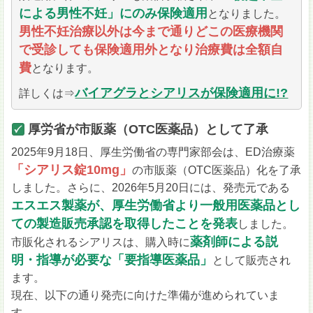
による男性不妊」にのみ保険適用
となりました。
男性不妊治療以外は今まで通りどこの医療機関
で受診しても保険適用外となり治療費は全額自
費
となります。
バイアグラとシアリスが保険適用に!?
詳しくは⇒
厚労省が市販薬（OTC医薬品）として了承
2025年9月18日、厚生労働省の専門家部会は、ED治療薬
「シアリス錠10mg」
の市販薬（OTC医薬品）化を了承
しました。さらに、2026年5月20日には、発売元である
エスエス製薬が、厚生労働省より一般用医薬品とし
ての製造販売承認を取得したことを発表
しました。
薬剤師による説
市販化されるシアリスは、購入時に
明・指導が必要な「要指導医薬品」
として販売され
ます。
現在、以下の通り発売に向けた準備が進められていま
す。