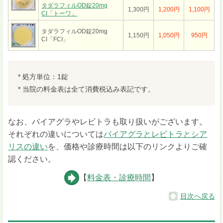
タダラフィルOD錠20mg
1,300円
1,200円
1,100円
CI「トーワ」
タダラフィルOD錠20mg
1,150円
1,050円
950円
CI「FCI」
* 処方単位：1錠
* 当院の料金表は全て消費税込み表記です。
なお、バイアグラやレビトラも取り扱いがございます。
それぞれの違いについては
バイアグラとレビトラとシア
リスの違い
を、価格や診療時間は以下のリンクよりご確
認ください。
【
料金表・診療時間
】
目次へ戻る