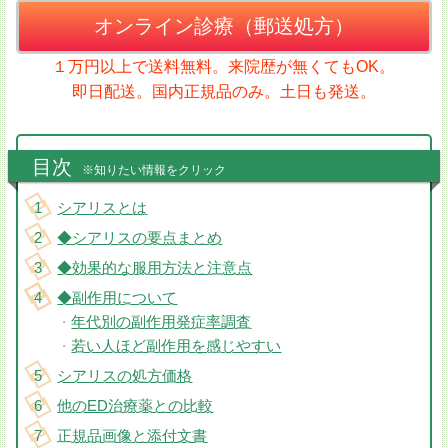
オンライン診療（郵送処方）
１万円以上で送料無料。来院歴が無くてもOK。
即日配送。国内正規品のみ。土日も発送。
目次
※知りたい情報をクリック
シアリスとは
◆シアリスの要点まとめ
◆効果的な服用方法と注意点
◆副作用について
年代別の副作用発症率調査
・
若い人ほど副作用を感じやすい
・
シアリスの処方価格
他のED治療薬との比較
正規品画像と添付文書