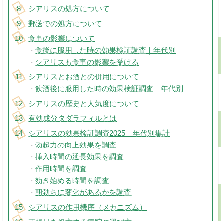
シアリスの処方について
郵送での処方について
食事の影響について
食後に服用した時の効果検証調査｜年代別
・
シアリスも食事の影響を受ける
・
シアリスとお酒との併用について
飲酒後に服用した時の効果検証調査｜年代別
・
シアリスの歴史と人気度について
有効成分タダラフィルとは
シアリスの効果検証調査2025｜年代別集計
勃起力の向上効果を調査
・
挿入時間の延長効果を調査
・
作用時間を調査
・
効き始める時間を調査
・
朝勃ちに変化があるかを調査
・
シアリスの作用機序（メカニズム）