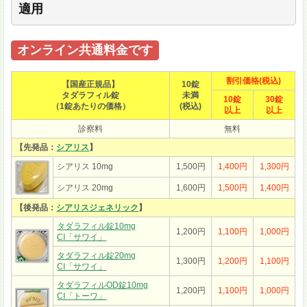
適用
オンライン共通料金です
割引価格(税込)
【国産正規品】
10錠
タダラフィル錠
未満
10錠
30錠
（1錠あたりの価格）
(税込)
以上
以上
診察料
無料
【先発品：
シアリス
】
シアリス 10mg
1,500円
1,400円
1,300円
シアリス 20mg
1,600円
1,500円
1,400円
【後発品：
シアリスジェネリック
】
タダラフィル錠10mg
1,200円
1,100円
1,000円
CI「サワイ」
タダラフィル錠20mg
1,300円
1,200円
1,100円
CI「サワイ」
タダラフィルOD錠10mg
1,200円
1,100円
1,000円
CI「トーワ」