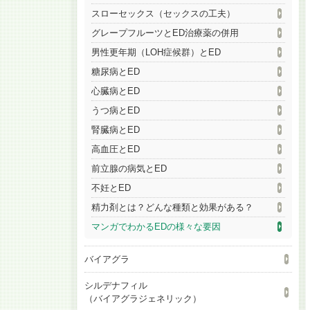
スローセックス（セックスの工夫）
グレープフルーツとED治療薬の併用
男性更年期（LOH症候群）とED
糖尿病とED
心臓病とED
うつ病とED
腎臓病とED
高血圧とED
前立腺の病気とED
不妊とED
精力剤とは？どんな種類と効果がある？
マンガでわかるEDの様々な要因
バイアグラ
シルデナフィル
（バイアグラジェネリック）