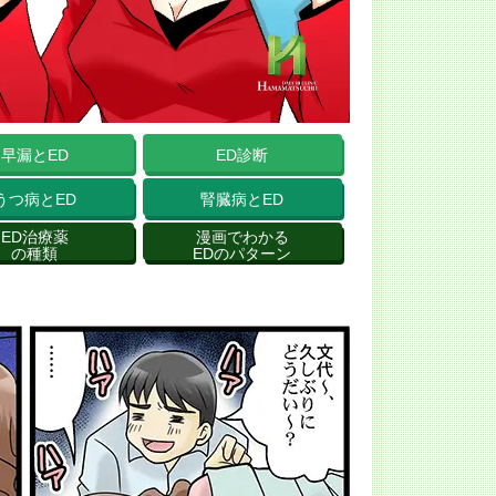
早漏とED
ED診断
うつ病とED
腎臓病とED
ED治療薬
漫画でわかる
の種類
EDのパターン