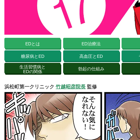
EDとは
ED治療法
糖尿病とED
高血圧とED
生活習慣病と
勃起の仕組み
EDの関係
浜松町第一クリニック
竹越昭彦院長
監修