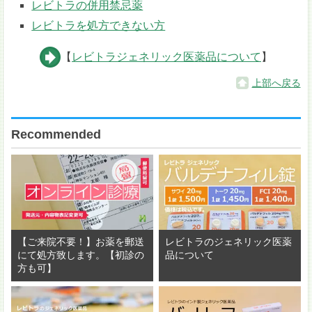
レビトラの併用禁忌薬
レビトラを処方できない方
【
レビトラジェネリック医薬品について
】
上部へ戻る
Recommended
【ご来院不要！】お薬を郵送
レビトラのジェネリック医薬
にて処方致します。【初診の
品について
方も可】