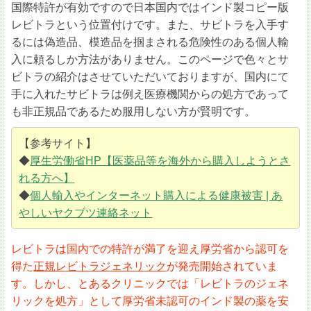
国際特許が有効ですので日本国内ではインド製コピー版
レビトラという位置付けです。また、サビトラを入手す
るには偽造品、模造品を掴まされる危険性のある個人輸
入に頼るしか方法がありません。このページで色々とサ
ビトラの紹介はさせていただいておりますが、国内にて
手に入れたサビトラは例え医療機関からの処方であって
も非正規品であるため服用しない方が賢明です。
【参考サイト】
◆
厚生労働省HP【医薬品等を海外から購入しようとさ
れる方へ】
◆
個人輸入やインターネット購入による健康被害 | あ
やしいヤクブツ連絡ネット
レビトラは国内での特許が満了を迎え厚労省から認可を
得た
正規レビトラジェネリック
が発売開始されていま
す。しかし、とあるクリニックでは「レビトラのジェネ
リックを処方」として厚労省未認可のインド製の薬を安