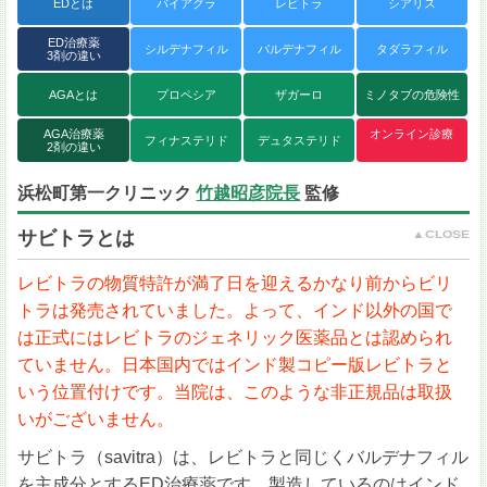
EDとは
バイアグラ
レビトラ
シアリス
ED治療薬
シルデナフィル
バルデナフィル
タダラフィル
3剤の違い
AGAとは
プロペシア
ザガーロ
ミノタブの危険性
AGA治療薬
オンライン診療
フィナステリド
デュタステリド
2剤の違い
浜松町第一クリニック
竹越昭彦院長
監修
サビトラとは
レビトラの物質特許が満了日を迎えるかなり前からビリ
トラは発売されていました。よって、インド以外の国で
は正式にはレビトラのジェネリック医薬品とは認められ
ていません。日本国内ではインド製コピー版レビトラと
いう位置付けです。当院は、このような非正規品は取扱
いがございません。
サビトラ（savitra）は、レビトラと同じくバルデナフィル
を主成分とするED治療薬です。製造しているのはインド