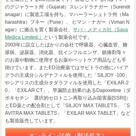
のグジャラート州（Gujarat）スレンドラナガー（Surendr
anagar）に製造工場を持ち、マハーラーシュトラ州（Ma
harashtra）プネー（Pune）、 ビマン・ナガー（Viman N
agar）に拠点を置く製薬会社、
サバ・メディカ社（Sava
Medica Limited.）
という製薬会社です。
2003年に設立したばかりの会社で呼吸器、心臓血管、糖
尿病、泌尿器、消化器、抗インフルエンザ、鎮痛剤等々
のお薬や動物に使用するお薬やペットケア用品なども手
掛けています。またED治療薬ではサビトラの他にバイア
グラの主成分シルデナフィルを使用した「SILJOY -100」
やシアリスの主成分タダラフィルを使用した「EXILAR-2
0」「EXILAR CT」、早漏防止効果のあるDapoxetine（ダ
ポキセチン 選択的セロトニン再取り込み阻害薬[SSRI]）
とED薬との配合剤として「SILJOY MAX TABLETS」「S
AVITRA MAX TABLETS」「EXILAR MAX TABLET」など
も製造販売しています。
オンライン診療（郵送処方）