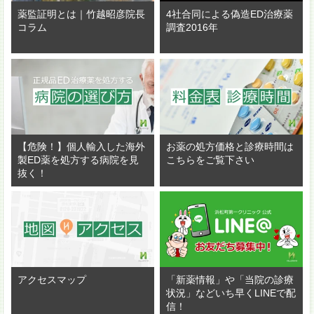
薬監証明とは｜竹越昭彦院長
4社合同による偽造ED治療薬
コラム
調査2016年
【危険！】個人輸入した海外
お薬の処方価格と診療時間は
製ED薬を処方する病院を見
こちらをご覧下さい
抜く！
アクセスマップ
「新薬情報」や「当院の診療
状況」などいち早くLINEで配
信！