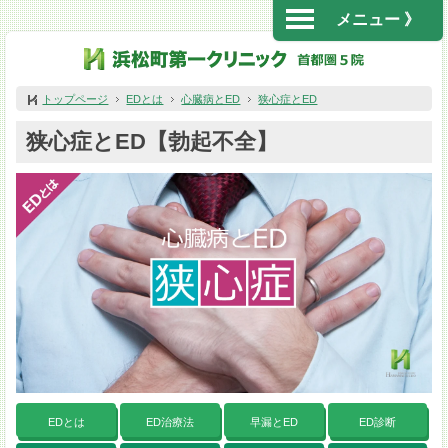
メニュー 》
トップページ
EDとは
心臓病とED
狭心症とED
狭心症とED【勃起不全】
EDとは
ED治療法
早漏とED
ED診断