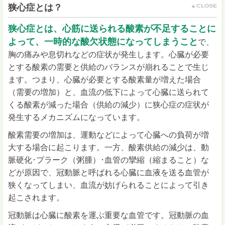
狭心症とは？
狭心症とは、心筋に送られる酸素が不足することに
よって、一時的な酸欠状態になってしまうこと
で、
胸の痛みや息切れなどの症状が発生します。心臓が必要
とする酸素の需要と供給のバランスが崩れることで生じ
ます。つまり、心臓が必要とする酸素量が増えた場合
（需要の増加）と、血流の低下によって心臓に送られて
くる酸素が減った場合（供給の減少）に狭心症の症状が
発生するメカニズムになっています。
酸素需要の増加は、運動などによって心臓への負荷が増
大する場合に起こります。一方、酸素供給の減少は、動
脈硬化･プラーク（粥腫）･血管の攣縮（縮まること）な
どが原因で、冠動脈と呼ばれる心臓に血液を送る血管が
狭くなってしまい、血流が妨げられることによって引き
起こされます。
冠動脈は心臓に酸素を運ぶ重要な血管です。冠動脈の血