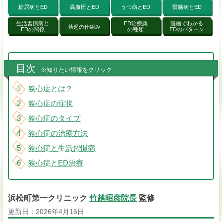
糖尿病とED
高血圧とED
うつ病とED
腎臓病とED
生活習慣病と
ED治療薬
漫画でわかる
勃起の仕組み
EDの関係
の種類
EDのパターン
目次
※知りたい情報をクリック
狭心症とは？
狭心症の症状
狭心症のタイプ
狭心症の治療方法
狭心症と生活習慣病
狭心症とED治療
浜松町第一クリニック
竹越昭彦院長
監修
更新日：
2026年4月16日