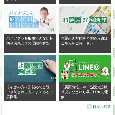
バイアグラを服用できない持
お薬の処方価格と診療時間は
病や疾患とその理由を解説
こちらをご覧下さい
【初診の方へ】初めて当院へ
「新薬情報」や「当院の診療
ご来院される方によくあるご
状況」などいち早くLINEで配
質問集
信！
目次へ戻る