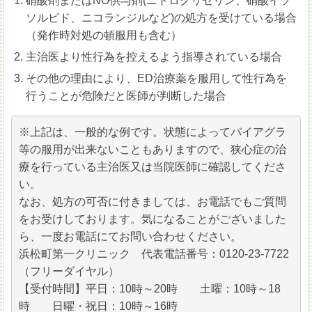
硝酸剤またはNO供与剤(ニトログリセリン、硝酸イソ
ソルビド、ニコランジルなど)の処方を受けている場合
（発作時対処の頓服用も含む）
主治医より性行為を控えるよう指導されている場合
その他の理由により、ED治療薬を服用して性行為を
行うことが危険だと医師が判断した場合
※上記は、一般的な例です。状態によってバイアグラ
等の服用が出来ないこともありますので、狭心症の治
療を行っている主治医又は当院医師に確認してくださ
い。
なお、処方の可否に付きましては、お電話でもご質問
をお受けしております。気になることがございました
ら、一度お電話にてお問い合わせください。
浜松町第一クリニック 代表電話番号：0120-23-7722
（フリーダイヤル）
【受付時間】平日：10時～20時 土曜：10時～18
時 日曜・祝日：10時～16時