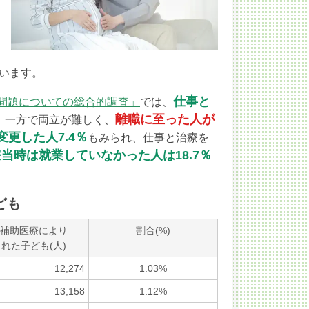
）
います。
仕事と
諸問題についての総合的調査」
では、
離職に至った人が
。一方で両立が難しく、
更した人7.4％
もみられ、仕事と治療を
当時は就業していなかった人は18.7％
ども
補助医療により
割合(%)
れた子ども(人)
12,274
1.03%
13,158
1.12%