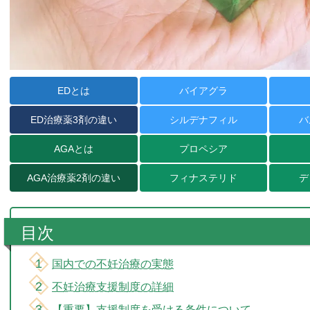
EDとは
バイアグラ
ED治療薬
3剤の違い
シルデナフィル
バ
AGAとは
プロペシア
AGA治療薬
2剤の違い
フィナステリド
デ
目次
国内での不妊治療の実態
不妊治療支援制度の詳細
【重要】支援制度を受ける条件について