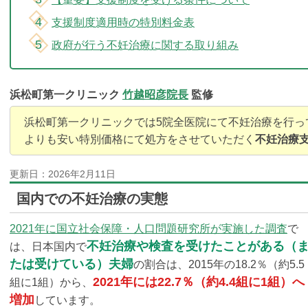
支援制度適用時の特別料金表
政府が行う不妊治療に関する取り組み
浜松町第一クリニック
竹越昭彦院長
監修
浜松町第一クリニックでは5院全医院にて不妊治療を行っ
よりも安い特別価格にて処方をさせていただく
不妊治療
更新日：
2026年2月11日
国内での不妊治療の実態
2021年に国立社会保障・人口問題研究所が実施した調査
で
不妊治療や検査を受けたことがある（
は、日本国内で
たは受けている）夫婦
の割合は、2015年の18.2％（約5.5
2021年には22.7％（約4.4組に1組）へ
組に1組）から、
増加
しています。