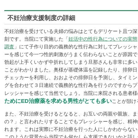
不妊治療支援制度の詳細
不妊治療を受けている夫婦の悩みはとてもデリケート且つ深
刻です。当院にて実施した「
妊活中の性行為についての実態
調査
」にて子作り目的の義務的な性行為に対してプレッシャ
ーを感じて今一つ性的刺激がうまく伝わらないことが原因で
勃起が上手くいかず中折れしてしまう旦那さんも非常に多い
ことがわかりました。奥様が基礎体温を記録したり、排卵日
チェッカーを利用し、おおよその排卵日を予測し、タイミン
グを合わせて３日連続で義務的な性行為を行うのですからプ
レッシャーを感じて当然でしょう。当院に来院される患者様
ためにED治療薬を求める男性がとても多い
ことが頷け
また、不妊治療を受けるとなると、お互いの両親や親族、ま
の？」と言われたりすることでもプレッシャーを感じ、精神
れます。これは実際に不妊治療を行った人にしかわからない
このような背景から当院でも何かしら支援できないかと話し