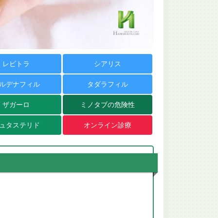
レビトラ
シアリス
ルデナフィル
タダラフィル
ザガーロ
ミノタブの危険性
ュタステリド
オンライン診療