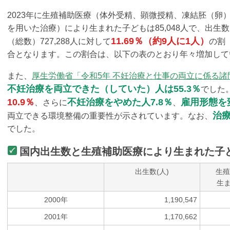
2023年に生殖補助医療（体外受精、顕微授精、凍結胚（卵
を用いた治療）により生まれた子どもは85,048人で、出生数
11.69％（約9人に1人）
（総数）727,288人に対して
の割
合となります。この割合は、以下の表のとおり年々増加して
また、
厚生労働省「令和5年 不妊治療と仕事の両立に係る
不妊治療を両立できた（していた）人は55.3％
でした
10.9％
不妊治療をやめた人7.8％
雇用形態を変
、さらに
、
治療
両立できる環境整備の重要性が示されています。なお、
でした。
国内出生数と生殖補助医療により生まれた子
出生数(人)
生殖
生ま
2000年
1,190,547
2001年
1,170,662