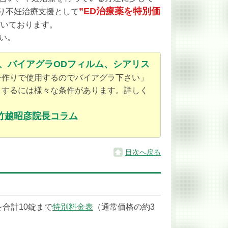
”ED治療薬を特別価
より不妊治療支援として
だいております。
い。
錠、バイアグラODフィルム、シアリス
子作りで使用するのでバイアグラ下さい」
とするには様々な条件があります。詳しく
竹越昭彦院長コラム
目次へ戻る
合計10錠まで
特別料金表
（通常価格の約3