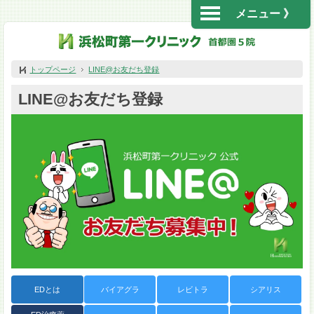
メニュー 》
トップページ
LINE@お友だち登録
LINE@お友だち登録
EDとは
バイアグラ
レビトラ
シアリス