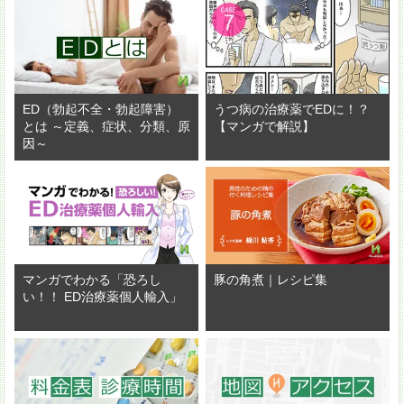
ED（勃起不全・勃起障害）
うつ病の治療薬でEDに！？
とは ～定義、症状、分類、原
【マンガで解説】
因～
マンガでわかる「恐ろし
豚の角煮｜レシピ集
い！！ ED治療薬個人輸入」