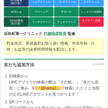
ED治療薬
シルデナフィル
バルデナフィル
タダラフィル
3剤の違い
AGAとは
プロペシア
ザガーロ
ミノタブの危険性
AGA治療薬
オンライン診療
フィナステリド
デュタステリド
2剤の違い
浜松町第一クリニック
竹越昭彦院長
監修
料金改定、新規薬剤お取り扱い情報、年末年始・G
W・お盆等の診療時間情報を配信します。
友だち追加方法
ID検索から
LINEアプリでの検索の際は「その他」→「友だち追
加」と進み、ID
「@hama1」
で検索いただくと当院
の公式LINEアカウントが見つかります！
QRコードから
下記のQRコードを読み込むか、QRコード下部の「LI