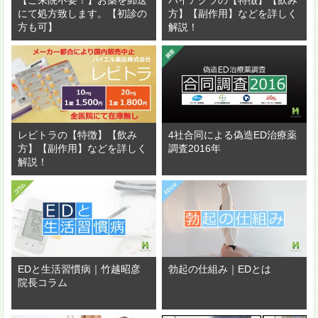
【ご来院不要！】お薬を郵送
バイアグラの【特徴】【飲み
にて処方致します。【初診の
方】【副作用】などを詳しく
方も可】
解説！
レビトラの【特徴】【飲み
4社合同による偽造ED治療薬
方】【副作用】などを詳しく
調査2016年
解説！
EDと生活習慣病｜竹越昭彦
勃起の仕組み｜EDとは
院長コラム