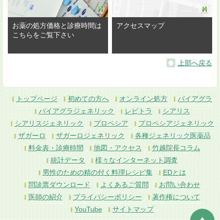
お薬の処方価格と診療時間は
アクセスマップ
こちらをご覧下さい
上部へ戻る
トップページ
初めての方へ
オンライン処方
バイアグラ
バイアグラジェネリック
レビトラ
シアリス
シアリスジェネリック
プロペシア
プロペシアジェネリック
ザガーロ
ザガーロジェネリック
各種ジェネリック医薬品
料金表・診療時間
地図・アクセス
竹越院長コラム
統計データ
様々なインターネット調査
男性のための精の付く料理レシピ集
EDとは
問診票ダウンロード
よくあるご質問
お問い合わせ
医師の紹介
プライバシーポリシー
著作権について
YouTube
サイトマップ