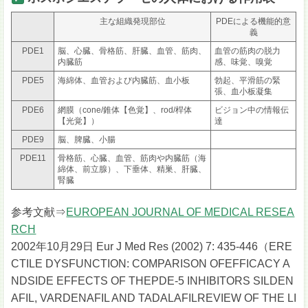
主な組織発現部位
PDEによる機能的意
義
PDE1
脳、心臓、骨格筋、肝臓、血管、筋肉、
血管の筋肉の脱力
内臓筋
感、味覚、嗅覚
PDE5
海綿体、血管および内臓筋、血小板
勃起、平滑筋の緊
張、血小板凝集
PDE6
網膜（cone/錐体【色覚】、rod/桿体
ビジョン中の情報伝
【光覚】）
達
PDE9
脳、脾臓、小腸
PDE11
骨格筋、心臓、血管、筋肉や内臓筋（海
綿体、前立腺）、下垂体、精巣、肝臓、
腎臓
参考文献⇒
EUROPEAN JOURNAL OF MEDICAL RESEA
RCH
2002年10月29日 Eur J Med Res (2002) 7: 435-446（ERE
CTILE DYSFUNCTION: COMPARISON OFEFFICACY A
NDSIDE EFFECTS OF THEPDE-5 INHIBITORS SILDEN
AFIL, VARDENAFIL AND TADALAFILREVIEW OF THE LI