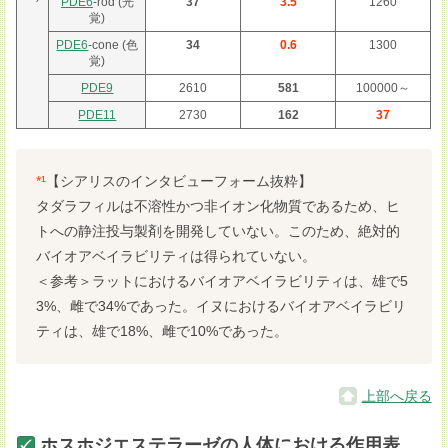
PDE6
-rod (光
37
3.5
1260
覚)
PDE6
-cone (色
34
0.6
1300
覚)
PDE9
2610
581
100000～
PDE11
2730
162
37
*¹
【シアリスのインタビューフォーム抜粋】
タダラフィルは不溶性かつ非イオン化物質であるため、ヒ
トへの静注投与製剤を開発していない。このため、絶対的
バイオアベイラビリティは得られていない。
＜参考＞ラットにおけるバイオアベイラビリティは、雄で5
3%、雌で34%であった。イヌにおけるバイオアベイラビリ
ティは、雄で18%、雌で10%であった。
上部へ戻る
ホスホジエステラーゼの人体における作用表