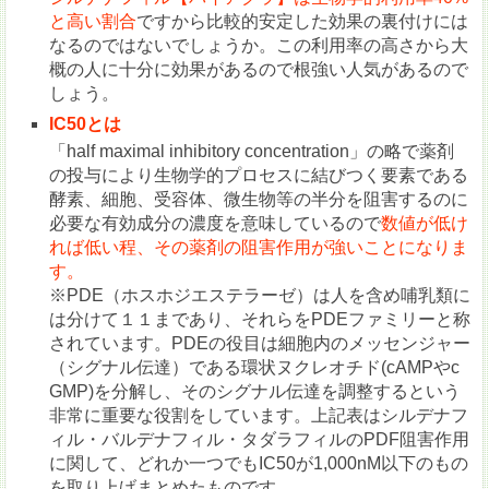
と高い割合
ですから比較的安定した効果の裏付けには
なるのではないでしょうか。この利用率の高さから大
概の人に十分に効果があるので根強い人気があるので
しょう。
IC50とは
「half maximal inhibitory concentration」の略で薬剤
の投与により生物学的プロセスに結びつく要素である
酵素、細胞、受容体、微生物等の半分を阻害するのに
必要な有効成分の濃度を意味しているので
数値が低け
れば低い程、その薬剤の阻害作用が強いことになりま
す。
※PDE（ホスホジエステラーゼ）は人を含め哺乳類に
は分けて１１まであり、それらをPDEファミリーと称
されています。PDEの役目は細胞内のメッセンジャー
（シグナル伝達）である環状ヌクレオチド(cAMPやc
GMP)を分解し、そのシグナル伝達を調整するという
非常に重要な役割をしています。上記表はシルデナフ
ィル・バルデナフィル・タダラフィルのPDF阻害作用
に関して、どれか一つでもIC50が1,000nM以下のもの
を取り上げまとめたものです。