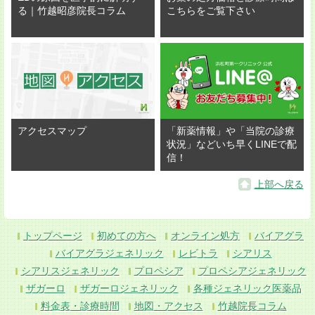
る｜竹越昭彦院長コラム
こちらをご覧下さい
アクセスマップ
「新薬情報」や「当院の診療
状況」などいち早くLINEで配
信！
上部へ戻る
トップページ
初めての方へ
オンライン処方
バイアグラ
バイアグラジェネリック
レビトラ
シアリス
シアリスジェネリック
プロペシア
プロペシアジェネリック
ザガーロ
ザガーロジェネリック
各種ジェネリック医薬品
料金表・診療時間
地図・アクセス
竹越院長コラム