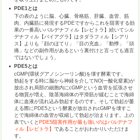
PDE1とは
下の表のように脳、心臓、骨格筋、肝臓、血管、筋
肉、内臓筋に発現するPDEですからこれを阻害する効
果の一番高いバルデナフィル【レビトラ】続いてシル
デナフィル【バイアグラ】はタダラフィル【シアリ
ス】よりも「顔のほてり」「目の充血」「動悸」「頭
痛」などの副作用があるという裏付けと言っても過言
ではないでしょう。
PDE5とは
cGMP(環状グアノシン一リン酸)を壊す酵素です。
勃起をする時に脳から神経を介してNO(一酸化窒素)が
放出され局部の細胞内にcGMPという血管を拡張させ
る物質が増え、陰茎海綿体の平滑筋が緩むことで海綿
体に血液が流れ込み勃起するのです。そして勃起が萎
える際にPDE5という酵素が放出されcGMPを壊すこ
とで海綿体の血管が収縮して勃起が治まります。上の
表でいくと
PDE5阻害作用が最も強いのはバルデナフ
ィル【レビトラ】
であることがおわかりいただけま
す。