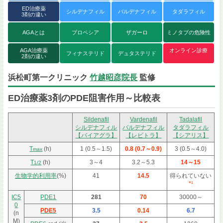
ED治療薬
シルデナフィル
バルデナフィル
タダラフィル
3剤の違い
AGAとは
プロペシア
ザガーロ
ミノタブの危険性
AGA治療薬
オンライン診療
フィナステリド
デュタステリド
2剤の違い
浜松町第一クリニック
竹越昭彦院長
監修
ED治療薬3剤のPDE阻害作用～比較表
Sildenafil
Vardenafil
Tadalafil
シルデナフィル
バルデナフィル
タダラフィル
【バイアグラ】
【レビトラ】
【シアリス】
T
(h)
1 (0.5～1.5)
0.8 (0.7～0.9)
3 (0.5～4.0)
max
T
(h)
3～4
3.2～5.3
14～15
1/2
生物学的利用率
(%)
41
14.5
得られていない
*¹
IC5
PDE1
281
70
30000～
0
PDE5
3.5
0.14
6.7
(n
M)