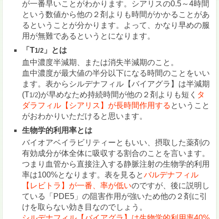
が一番早いことがわかります。シアリスの0.5～4時間
という数値から他の２剤よりも時間がかかることがあ
るということが分かります。よって、かなり早めの服
用が無難であるというとになります。
「T
」とは
1/2
血中濃度半減期、または消失半減期のこと。
血中濃度が最大値の半分以下になる時間のことをいい
ます。表からシルデナフィル【バイアグラ】は半減期
(T
)が早めなため持続時間が他の２剤よりも短く
タ
1/2
ダラフィル【シアリス】が長時間作用する
ということ
がおわかりいただけると思います。
生物学的利用率とは
バイオアベイラビリティーともいい、摂取した薬剤の
有効成分が体全体に吸収する割合のことを言います。
つまり血管から直接注入する静脈注射の生物学的利用
率は100%となります。表を見ると
バルデナフィル
【レビトラ】が一番、率が低い
のですが、後に説明し
ている「PDE5」の阻害作用が強いため他の２剤に引
けを取らない効き目なのでしょう。
シルデナフィル【バイアグラ】は生物学的利用率40%