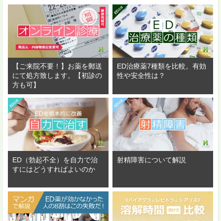
【ご来院不要！】お薬を郵送
ED治療薬7種類を比較。有効
にて処方致します。【初診の
性や安全性は？
方も可】
ED（勃起不全）を自力で治
射精障害について解説
すにはどうすればよいのか