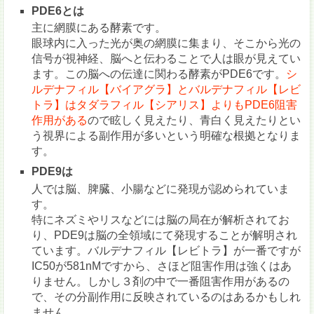
PDE6とは
主に網膜にある酵素です。
眼球内に入った光が奥の網膜に集まり、そこから光の
信号が視神経、脳へと伝わることで人は眼が見えてい
ます。この脳への伝達に関わる酵素がPDE6です。
シ
ルデナフィル【バイアグラ】とバルデナフィル【レビ
トラ】はタダラフィル【シアリス】よりもPDE6阻害
作用がある
ので眩しく見えたり、青白く見えたりとい
う視界による副作用が多いという明確な根拠となりま
す。
PDE9は
人では脳、脾臓、小腸などに発現が認められていま
す。
特にネズミやリスなどには脳の局在が解析されてお
り、PDE9は脳の全領域にて発現することが解明され
ています。バルデナフィル【レビトラ】が一番ですが
IC50が581nMですから、さほど阻害作用は強くはあ
りません。しかし３剤の中で一番阻害作用があるの
で、その分副作用に反映されているのはあるかもしれ
ません。