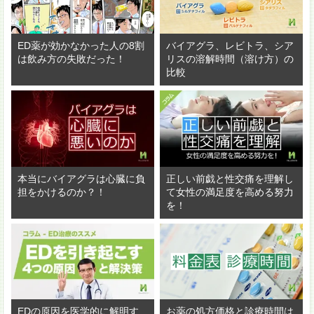
ED薬が効かなかった人の8割
バイアグラ、レビトラ、シア
は飲み方の失敗だった！
リスの溶解時間（溶け方）の
比較
本当にバイアグラは心臓に負
正しい前戯と性交痛を理解し
担をかけるのか？！
て女性の満足度を高める努力
を！
EDの原因を医学的に解明す
お薬の処方価格と診療時間は