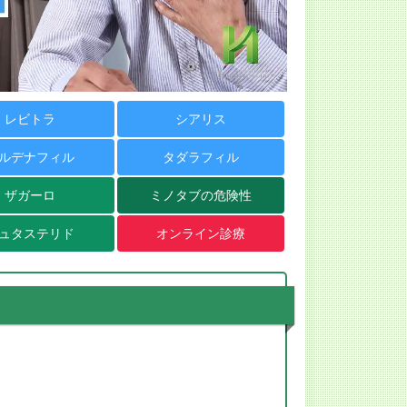
レビトラ
シアリス
ルデナフィル
タダラフィル
ザガーロ
ミノタブの危険性
ュタステリド
オンライン診療