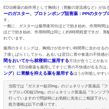
ED治療薬の副作用として胸焼け（胃酸の逆流感など）が出
ーのガスター、プロトンポンプ阻害薬：PPIのタケプ
す。
一般に、ガスターは服用後30分ほどで効き始め、作用時間は
ほどで効き始め、作用時間は同じく約8時間程度ですが、胃
れています。
服用のタイミングは、胸焼けが出やすい時間帯に合わせるの
了後しばらくしてから、あるいは翌日に胃や食道の不快感が
間をおいてから就寝前に服用する
方法が合うことがあり
一方で、ED治療薬を服用してすぐに胃の不快感が出る方は
ング）に胃酸を抑える薬を服用する
ほうが対処しやすい
当院では『ガスター錠20mg』のジェネリック医薬品『フ
ケプロンOD錠15mg』のジェネリック医薬品『ランソプラ
行っていますので問診時にお気軽に先生にご相談下さい
処方価格は以下の通りです。