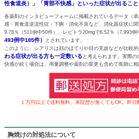
性食道炎）」「胃部不快感」といった症状が出ること
各薬剤のインタビューフォームに掲載されているデータ（承
感・胃食道逆流性症・下痢・消化不良など、消化器症状に関す
9.78％（511例中50件）、レビトラ20mgで6.52％（7,993
493例中185件）
とされています。
このように、シアリスは顔のほてりや目の充血などが比較的
わる症状が出る方も一定数いる
と考えられます。実際の
快感が続く場合は、用量調整や薬剤の変更も含めて医師に相
１万円以上で送料無料。来院歴が無くてもOK。
即日
胸焼けの対処法について