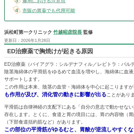
服用における注意点
市販の胃薬でも代用可能
浜松町第一クリニック
竹越昭彦院長
監修
更新日：
2026年1月28日
ED治療薬で胸焼けが起きる原因
ED治療薬（バイアグラ：シルデナフィル／レビトラ：バル
陰茎海綿体の平滑筋をゆるめて血流を増やし、海綿体に血液
サポートします。
この作用は本来、陰茎の血管・海綿体を中心に起こりますが
も作用が及び、消化管の動きに影響が出る
ことがあり
平滑筋は自律神経の支配下にある「自分の意志で動かせない
存在します。とくに、食道と胃の境目には、胃の内容物（胃
（下部食道括約筋など）があります。
この部位の平滑筋がゆるむと、胃酸が逆流しやすくな