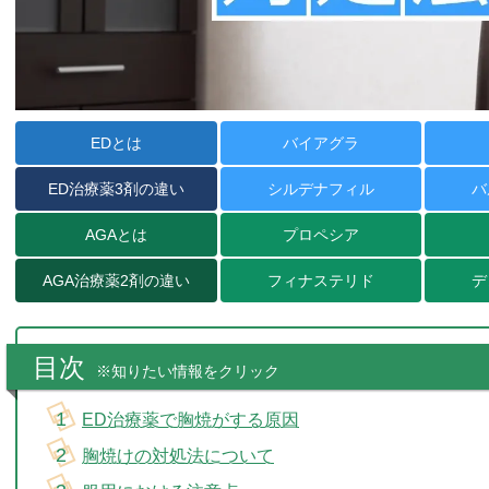
EDとは
バイアグラ
ED治療薬
3剤の違い
シルデナフィル
バ
AGAとは
プロペシア
AGA治療薬
2剤の違い
フィナステリド
デ
目次
※知りたい情報をクリック
ED治療薬で胸焼がする原因
胸焼けの対処法について