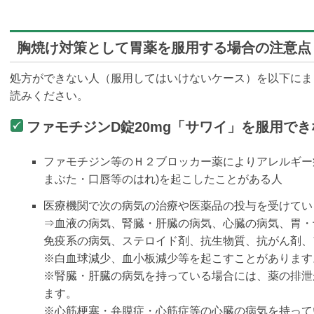
胸焼け対策として胃薬を服用する場合の注意点
処方ができない人（服用してはいけないケース）を以下にま
読みください。
ファモチジンD錠20mg「サワイ」を服用で
ファモチジン等のＨ２ブロッカー薬によりアレルギー
まぶた・口唇等のはれ)を起こしたことがある人
医療機関で次の病気の治療や医薬品の投与を受けてい
⇒血液の病気、腎臓・肝臓の病気、心臓の病気、胃・
免疫系の病気、ステロイド剤、抗生物質、抗がん剤、
※白血球減少、血小板減少等を起こすことがあります
※腎臓・肝臓の病気を持っている場合には、薬の排泄
ます。
※心筋梗塞・弁膜症・心筋症等の心臓の病気を持って