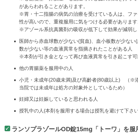
があらわれることがあります。
※胃・十二指腸の病気の治療を受けている人は、ファ
性が高いので、重複服用に気をつける必要があります
※アゾール系抗真菌剤の吸収が低下して効果が減弱し
医師から赤血球数が少ない(貧血)、血小板数が少ない
数が少ない等の血液異常を指摘されたことがある人
※本剤が引き金となって再び血液異常を引き起こす可
他の胃腸薬を服用中の人
小児・未成年(20歳未満)及び高齡者(80歳以上) （
当院では未成年は処方の対象外としているため）
妊婦又は妊娠していると思われる人
授乳中の人(本剤を服用する場合は授乳を避けて下さい
ランソプラゾールOD錠15mg「トーワ」を