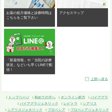
お薬の処方価格と診療時間は
アクセスマップ
こちらをご覧下さい
「新薬情報」や「当院の診療
状況」などいち早くLINEで配
信！
上部へ戻る
トップページ
初めての方へ
オンライン処方
バイアグラ
バイアグラジェネリック
レビトラ
シアリス
シアリスジェネリック
プロペシア
プロペシアジェネリック