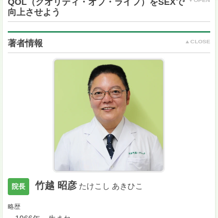
QOL（クオリティ・オブ・ライフ）をSEXで
向上させよう
著者情報
竹越 昭彦
たけこし あきひこ
院長
略歴