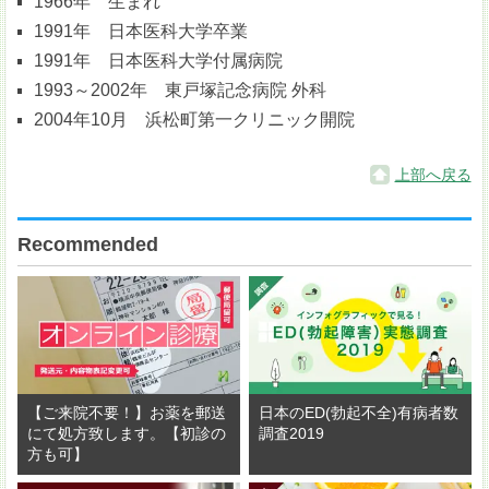
1966年 生まれ
1991年 日本医科大学卒業
1991年 日本医科大学付属病院
1993～2002年 東戸塚記念病院 外科
2004年10月 浜松町第一クリニック開院
上部へ戻る
Recommended
【ご来院不要！】お薬を郵送
日本のED(勃起不全)有病者数
にて処方致します。【初診の
調査2019
方も可】