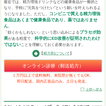
最近では、精力増強ドリンクなどの健康食品が一般的と
なり、手軽に“元気をつけたい”という願いを叶えられるよ
コンビニで買える精力増強
うになりました。ただし、
食品はあくまで健康食品であり、薬ではありませ
ん
。
プラセボ効
「効くかもしれない」という思い込みによる
果
科学的にED改善が証明されたわけ
がある程度で、
ではない
ことを理解しておく必要があります。
【
精力剤について
】
オンライン診療（郵送処方）
１万円以上で送料無料。来院歴が無くてもOK。
即日配送。国内正規品のみ。土日も発送。
上部へ戻る