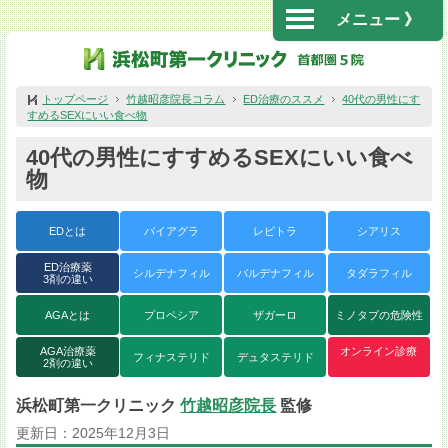
メニュー 》
トップページ
竹越昭彦院長コラム
ED治療のススメ
40代の男性にす
すめるSEXにいい食べ物
40代の男性にすすめるSEXにいい食べ
物
EDとは
バイアグラ
レビトラ
シアリス
ED治療薬
シルデナフィル
バルデナフィル
タダラフィル
3剤の違い
AGAとは
プロペシア
ザガーロ
ミノタブの危険性
AGA治療薬
オンライン診療
フィナステリド
デュタステリド
2剤の違い
浜松町第一クリニック
竹越昭彦院長
監修
更新日：
2025年12月3日