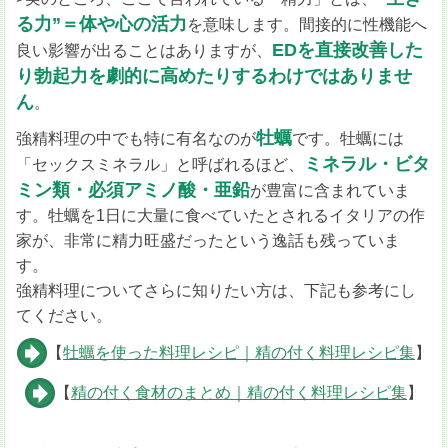
る力”＝体や心の活力
を意味します。間接的に性機能へ
EDを直接改善した
良い影響が出ることはありますが、
り勃起力を劇的に高めたりするわけではありませ
ん
。
牡蠣
強精料理の中でも特に有名なのが
です。牡蠣には
ミネラル・ビタ
「セックスミネラル」と呼ばれるほど、
ミン類・必須アミノ酸・亜鉛
が豊富に含まれていま
す。牡蠣を1日に大量に食べていたとされるイタリアの作
家が、非常に精力旺盛だったという逸話も残っていま
す。
強精料理についてさらに知りたい方は、下記も参考にし
てください。
【
牡蠣を使った料理レシピ｜精の付く料理レシピ集
】
【
精の付く食材のまとめ｜精の付く料理レシピ集
】