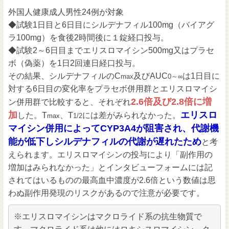
外国人健康成人男性24例が対象
◆試験1日目と6日目にシルデナフィル100mg（バイアグ
ラ100mg）を食後2時間後に１錠経口投与。
◆試験2～6日目までエリスロマイシン500mg又はプラセ
ボ（偽薬）を1日2回連日経口投与。
その結果、シルデナフィルのC
及びAUC
は1日目に
max
0～∞
対する6日目の変化率をプラセボ併用群とエリスロマイシ
2.6倍及び2.8倍に増
ン併用群で比較すると、それぞれ
加
エリスロ
した。T
、T
には差がみられなかった。
max
1/2
マイシン併用によってCYP3A4が阻害され、代謝機
能が低下しシルデナフィルの代謝が遅れたため
と考
えられます。エリスロマイシンの投与により「副作用の
増加はみられなかった」とインタビューフォームには記
されてはいるものの最高血中濃度が2.6倍という数値は思
わぬ副作用発現のリスクがあるので注意が必要です。
※エリスロマイシンはマクロライド系の抗生物質で