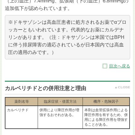
（上の血圧）7.4mmHg、拡張期（下の血圧）6.8mmHgの
追加低下が認められています。
※ドキサゾシンは高血圧患者に処方されるお薬でαブロ
ッカーともいわれています。代表的なお薬にカルデナ
リンがあります。（注：ドキサゾシンは米国ではBPH
に伴う排尿障害の適応されているが日本国内では高血
圧の適用のみです。）
目次へ戻る
カルペリチドとの併用注意と理由
薬剤名等
臨床症状・借置方法
機序・危険因子
カルペリチド
併用により降圧作用が増
本剤は血管拡張作用による
強するおそれがある。
降圧作用を有するため、併
用による降圧作用を増強す
ることがある。