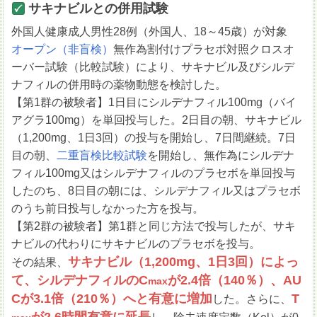
サキナビルとの併用試験
外国人健康成人男性28例（外国人、18～45歳）が対象
オープン（非盲検）
無作為割付けプラセボ対照クロスオ
ーバー試験（比較試験）により、サキナビル及びシルデ
ナフィルの併用時の薬物動態を検討した。
【第1群の被験者】1日目にシルデナフィル100mg（バイ
アグラ100mg）を単回投与した。2日目の朝、サキナビル
（1,200mg、1日3回）の投与を開始し、7日間継続。7日
目の朝、
二重盲検比較試験
を開始し、無作為にシルデナ
フィル100mg又はシルデナフィルのプラセボを単回投与
したのち、8日目の朝には、シルデナフィル又はプラセボ
のうち前日投与しなかった方を投与。
【第2群の被験者】第1群と同じ方法で投与したが、サキ
ナビルの代わりにサキナビルのプラセボを投与。
サキナビル（1,200mg、1日3回）によっ
その結果、
て、シルデナフィルのC
が2.4倍（140％）、AU
max
Cが3.1倍（210％）へと有意に増加
T
した。さらに、
が2.6時間有意に延長