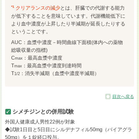
*1
クリアランスの減少
とは、肝臓での代謝する能力
が低下することを意味しています。代謝機能低下に
より血中濃度が上昇したり半減期が延長したりする
ということです。
AUC：血漿中濃度－時間曲線下面積(体内への薬物
総吸収量の指標)
C
：最高血漿中濃度
max
T
：最高血漿中濃度到達時間
max
T
：消失半減期（血漿中濃度半減期）
1/2
目次へ戻る
シメチジンとの併用試験
外国人健康成人男性22例が対象
◆試験1日目と5日目にシルデナフィル50mg（バイアグラ
50mg）を１錠経口投与。