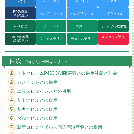
EDとは
バイアグラ
レビトラ
シアリス
ED治療薬
シルデナフィル
バルデナフィル
タダラフィル
3剤の違い
AGAとは
プロペシア
ザガーロ
ミノタブの危険性
AGA治療薬
オンライン診療
フィナステリド
デュタステリド
2剤の違い
目次
※知りたい情報をクリック
チトクロームP450 3A4阻害薬との併用注意と理由
シメチジンとの併用
エリスロマイシンとの併用
リトナビルとの併用
サキナビルとの併用
ダルナビルとの併用
新型コロナウイルス感染症治療薬との併用