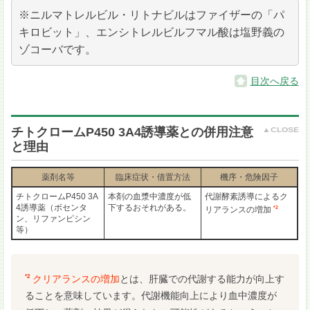
※ニルマトレルビル・リトナビルはファイザーの「パ
キロビット」、エンシトレルビルフマル酸は塩野義の
ゾコーバです。
目次へ戻る
チトクロームP450 3A4誘導薬との併用注意
と理由
薬剤名等
臨床症状・借置方法
機序・危険因子
チトクロームP450 3A
本剤の血漿中濃度が低
代謝酵素誘導によるク
4誘導薬（ボセンタ
下するおそれがある。
*2
リアランスの増加
ン、リファンピシン
等）
*2
クリアランスの増加
とは、肝臓での代謝する能力が向上す
ることを意味しています。代謝機能向上により血中濃度が