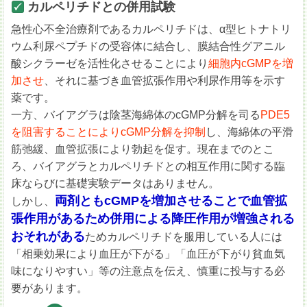
カルペリチドとの併用試験
急性心不全治療剤であるカルペリチドは、α型ヒトナトリ
ウム利尿ペプチドの受容体に結合し、膜結合性グアニル
酸シクラーゼを活性化させることにより
細胞内cGMPを増
加させ
、それに基づき血管拡張作用や利尿作用等を示す
薬です。
一方、バイアグラは陰茎海綿体のcGMP分解を司る
PDE5
を阻害することによりcGMP分解を抑制
し、海綿体の平滑
筋弛緩、血管拡張により勃起を促す。現在までのとこ
ろ、バイアグラとカルペリチドとの相互作用に関する臨
床ならびに基礎実験データはありません。
両剤ともcGMPを増加させることで血管拡
しかし、
張作用があるため併用による降圧作用が増強される
おそれがある
ためカルペリチドを服用している人には
「相乗効果により血圧が下がる」「血圧が下がり貧血気
味になりやすい」等の注意点を伝え、慎重に投与する必
要があります。