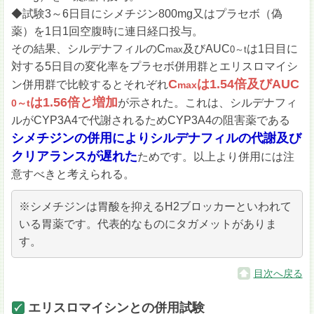
◆試験3～6日目にシメチジン800mg又はプラセボ（偽
薬）を1日1回空腹時に連日経口投与。
その結果、シルデナフィルのC
及びAUC
は1日目に
max
0～t
対する5日目の変化率をプラセボ併用群とエリスロマイシ
C
は1.54倍及びAUC
ン併用群で比較するとそれぞれ
max
は1.56倍と増加
が示された。これは、シルデナフィ
0～t
ルがCYP3A4で代謝されるためCYP3A4の阻害薬である
シメチジンの併用によりシルデナフィルの代謝及び
クリアランスが遅れた
ためです。以上より併用には注
意すべきと考えられる。
※シメチジンは胃酸を抑えるH2ブロッカーといわれて
いる胃薬です。代表的なものにタガメットがありま
す。
目次へ戻る
エリスロマイシンとの併用試験