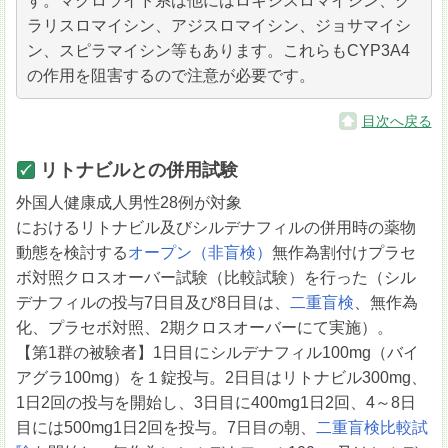
す。マクロライド系は他にはロキシスロマイシン、ク
ラリスロマイシン、アジスロマイシン、ジョサマイシ
ン、スピラマイシン等もあります。これらもCYP3A4
の作用を阻害するので注意が必要です。
目次へ戻る
リトナビルとの併用試験
外国人健康成人男性28例が対象
におけるリトナビル及びシルデナフィルの併用時の薬物
動態を検討する
オープン（非盲検）
無作為割付けプラセ
ボ対照クロスオーバー試験（比較試験）を行った（シル
デナフィルの投与7日目及び8日目は、
二重盲検
、無作為
化、プラセボ対照、2期クロスオーバーにて実施）。
【第1群の被験者】1日目にシルデナフィル100mg（バイ
アグラ100mg）を１錠投与。2日目はリトナビル300mg、
1日2回の投与を開始し、3日目に400mg1日2回、4～8日
目には500mg1日2回を投与。7日目の朝、
二重盲検比較試