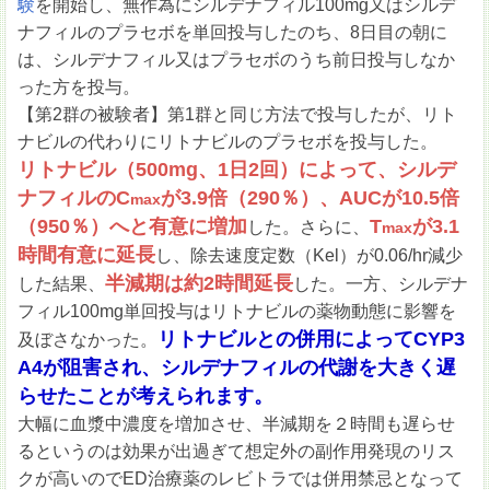
験
を開始し、無作為にシルデナフィル100mg又はシルデ
ナフィルのプラセボを単回投与したのち、8日目の朝に
は、シルデナフィル又はプラセボのうち前日投与しなか
った方を投与。
【第2群の被験者】第1群と同じ方法で投与したが、リト
ナビルの代わりにリトナビルのプラセボを投与した。
リトナビル（500mg、1日2回）によって、シルデ
ナフィルのC
が3.9倍（290％）、AUCが10.5倍
max
（950％）へと有意に増加
T
が3.1
した。さらに、
max
時間有意に延長
し、除去速度定数（Kel）が0.06/hr減少
半減期は約2時間延長
した結果、
した。一方、シルデナ
フィル100mg単回投与はリトナビルの薬物動態に影響を
リトナビルとの併用によってCYP3
及ぼさなかった。
A4が阻害され、シルデナフィルの代謝を大きく遅
らせたことが考えられます。
大幅に血漿中濃度を増加させ、半減期を２時間も遅らせ
るというのは効果が出過ぎて想定外の副作用発現のリス
クが高いのでED治療薬のレビトラでは併用禁忌となって