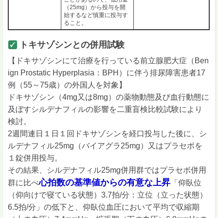
（25mg）から投与を開
始するなど慎重に投与す
ること。
トキサゾシンとの併用試験
【ドキサゾシンにて治療を行っている前立腺肥大症（Ben
ign Prostatic Hyperplasia：BPH）に伴う排尿障害患者17
例（55～75歳）の外国人を対象】
ドキサゾシン（4mg又は8mg）の薬物動態及び血行動態に
及ぼすシルデナフィルの影響を二重盲検比較試験により
検討。
2週間連日１日１回ドキサゾシンを経口投与した後に、シ
ルデナフィル25mg（バイアグラ25mg）又はプラセボを
１錠併用投与。
その結果、シルデナフィル25mg併用群ではプラセボ併用
心拍数の基準値からの有意な上昇
群に比べ
「仰臥位
（仰向けで寝ている状態）3.7拍/分：立位（立った状態）
6.5拍/分」の低下と、仰臥位血圧において平均で収縮期