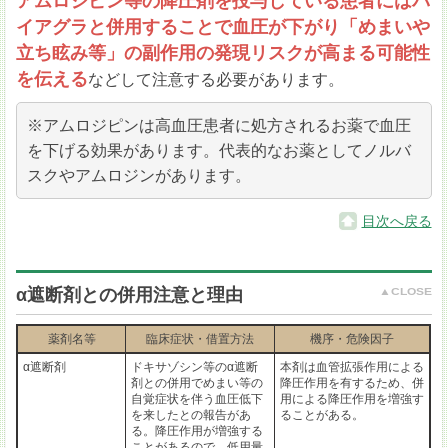
アムロジピン等の降圧剤を投与している患者にはバ
イアグラと併用することで血圧が下がり「めまいや
立ち眩み等」の副作用の発現リスクが高まる可能性
を伝える
などして注意する必要があります。
※アムロジピンは高血圧患者に処方されるお薬で血圧
を下げる効果があります。代表的なお薬としてノルバ
スクやアムロジンがあります。
目次へ戻る
α遮断剤との併用注意と理由
薬剤名等
臨床症状・借置方法
機序・危険因子
α遮断剤
ドキサゾシン等のα遮断
本剤は血管拡張作用による
剤との併用でめまい等の
降圧作用を有するため、併
自覚症状を伴う血圧低下
用による降圧作用を増強す
を来したとの報告があ
ることがある。
る。降圧作用が増強する
ことがあるので、低用量