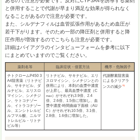
あるので注意が必要です。反対にCYP3A4を誘導する薬剤
と併用することで代謝が早まり満足な効果が得られなく
なることがあるので注意が必要です。
また、シルデナフィルは血管拡張作用があるため血圧が
若干下がります。そのため一部の降圧剤と併用すると降
圧作用が増強するのでこちらも注意が必要です。
詳細はバイアグラのインタビューフォームを参考に以下
にまとめていますのでご覧ください。
薬剤名等
臨床症状・借置方法
機序・危険因子
チトクロームP450 3
リトナビル、サキナビル、エリ
代謝酵素阻害薬
A4阻害薬（リトナビ
スロマイシン、シメチジンとの
によるクリアラ
ル、サキナビル、ダ
併用により、本剤の血漿中濃度
*1
ンスの減少
ルナビル、エリスロ
が上昇し、最高血漿中濃度（C
マイシン、シメチジ
）がそれぞれ3.9倍、2.4
max
ン、ケトコナゾー
倍、2.6倍、1.5倍に増加し、血
ル、イトラコナゾー
漿中濃度-時間曲線下面積（AU
ル、エンシトレルビ
C）がそれぞれ10.5倍、3.1倍、
ルフマル酸、ニルマ
2.8倍、1.6倍に増加した。
トレルビル・リトナ
ビル等）