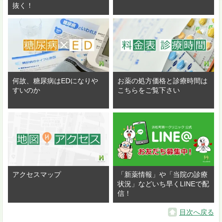
抜く！
何故、糖尿病はEDになりや
お薬の処方価格と診療時間は
すいのか
こちらをご覧下さい
アクセスマップ
「新薬情報」や「当院の診療
状況」などいち早くLINEで配
信！
目次へ戻る