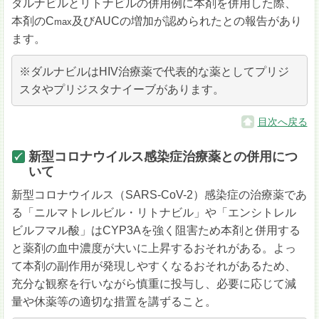
ダルナビルとリトナビルの併用例に本剤を併用した際、
本剤のC
及びAUCの増加が認められたとの報告があり
max
ます。
※ダルナビルはHIV治療薬で代表的な薬としてプリジ
スタやプリジスタナイーブがあります。
目次へ戻る
新型コロナウイルス感染症治療薬との併用につ
いて
新型コロナウイルス（SARS-CoV-2）感染症の治療薬であ
る「ニルマトレルビル・リトナビル」や「エンシトレル
ビルフマル酸」はCYP3Aを強く阻害ため本剤と併用する
と薬剤の血中濃度が大いに上昇するおそれがある。よっ
て本剤の副作用が発現しやすくなるおそれがあるため、
充分な観察を行いながら慎重に投与し、必要に応じて減
量や休薬等の適切な措置を講ずること。