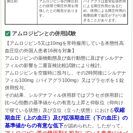
降圧剤
アムロジピン等の降圧剤
バイアグラは血管拡張作用
との併用で降圧作用を増
による降圧作用があるた
強したとの報告がありま
め、併用による降圧作用の
す。
相乗効果で血圧が下がり過
ぎることがあります。
アムロジピンとの併用試験
【アムロジピン5又は10mgを常時服用している本態性高
血圧症の外国人患者16例を対象】
アムロジピンの薬物動態及び血行動態に及ぼすシルデナ
フィルの影響を二重盲検比較試験により検討。
アムロジピンを空腹時に投与し、その2時間後にシルデナ
フィル100mg（バイアグラ100mg）又はプラセボを１錠
併用投与。
その結果、シルデナフィル併用群ではプラセボ併用群に
比べ心拍数の基準値からの有意な上昇と仰臥位（仰向け
収縮
で寝ている状態）及び立位（立った状態）における
期血圧（上の血圧）及び拡張期血圧（下の血圧）の
基準値からの有意な低下
が認められた。したがって、