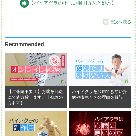
【
バイアグラの正しい服用方法と処方
】
目次へ戻る
Recommended
【ご来院不要！】お薬を郵送
バイアグラを服用できない持
にて処方致します。【初診の
病や疾患とその理由を解説
方も可】