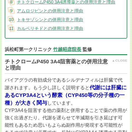
チトクロームP450 3A4誘導薬との併用注意と理由
アムロジピンとの併用注意と理由
トキサゾシンとの併用注意と理由
カルペリチドとの併用注意と理由
浜松町第一クリニック
竹越昭彦院長
監修
チトクロームP450 3A4阻害薬との併用注意
と理由
バイアグラの有効成分であるシルデナフィルは肝臓で代
代謝には肝臓に
謝されます。もう少し詳しく説明すると
あるCYP3A4という酵素（CYP450等の分子種の一
種）が大きく関与
しています。
CYP3A4を阻害する他の薬剤と併用することで薬の作用が
強く出過ぎたり、代謝を遅らせて半減期を引き延ばす可
能性もあるため思いもよらぬ副作用が発現する可能性が