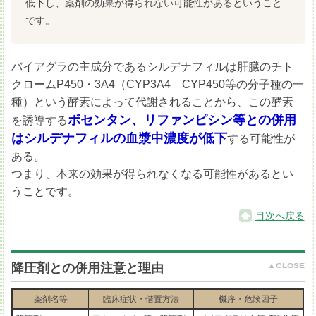
低下し、薬剤の効果が得られない可能性があるということ
です。
バイアグラの主成分であるシルデナフィルは肝臓のチト
クロームP450・3A4（CYP3A4 CYP450等の分子種の一
種）という酵素によって代謝されることから、この酵素
ボセンタン、リファンピシン等との併用
を誘導する
はシルデナフィルの血漿中濃度が低下
する可能性が
ある。
つまり、本来の効果が得られなくなる可能性があるとい
うことです。
目次へ戻る
降圧剤との併用注意と理由
薬剤名等
臨床症状・借置方法
機序・危険因子