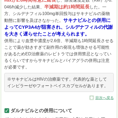
し、除去速度定数（Kel）が0.
max
半減期は約1時間延長
046/h減少した結果、
した。一
方、シルデナフィル100mg単回投与はサキナビルの薬物
サキナビルとの併用に
動態に影響を及ぼさなかった。
よってCYP3A4が阻害され、シルデナフィルの代謝
を大きく遅らせたことが考えられます。
併用により血漿中濃度が2.6倍、半減期も1時間延長させる
ことで薬が効きすぎて副作用の発現も増強させる可能性
があるためED治療薬のレビトラでは併用禁忌となってい
るくらいですからサキナビルとバイアグラの併用は注意
が必要です。
※サキナビルはHIVの治療薬です。代表的な薬として
インビラーゼやフォートベイスカプセルがあります。
目次へ戻る
ダルナビルとの併用について