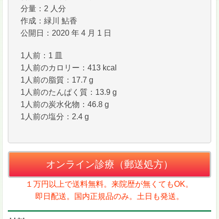
分量：2 人分
作成：緑川 鮎香
公開日：2020 年 4 月 1 日
1人前：1 皿
1人前のカロリー：413 kcal
1人前の脂質：17.7 g
1人前のたんぱく質：13.9 g
1人前の炭水化物：46.8 g
1人前の塩分：2.4 g
オンライン診療（郵送処方）
１万円以上で送料無料。来院歴が無くてもOK。
即日配送。国内正規品のみ。土日も発送。