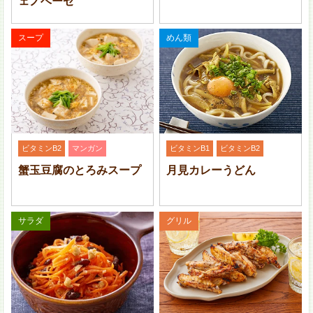
ェノベーゼ
あさり缶は身と汁に分け、汁は水と合わせて 120 ml に
スープ
めん類
しておく。にらは 3 ～ 4 cm の長さに切り、玉ねぎは薄
切りにする。
ビタミンB2
マンガン
ビタミンB1
ビタミンB2
蟹玉豆腐のとろみスープ
月見カレーうどん
サラダ
グリル
ボウルに (A) を入れて泡だて器でよく混ぜる。
1
の具