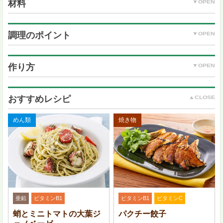
材料
調理のポイント
あさり缶 (水煮)：1 缶 (固形量 55 g)
にら：1/2 束 (50 g)
作り方
玉ねぎ：1/6 個 (30 g)
(A) 小麦粉：80 g
(A) 片栗粉：20 g
おすすめレシピ
(A) 卵：1 個
(A) 水 (缶汁と合わせて)：120 ml
めん類
焼き物
ごま油：大さじ 2
＜タレ＞
(B) コチュジャン・しょうゆ・酢：各小さじ 2
フライパンは大きめの 28 cm を使用しています。小さ
(B) ごま油：小さじ 1/2
いフライパンを使用する場合は 2 回に分け、油を半量
(B) にんにく (すりおろし)：小さじ 1/4
にして焼いてください。
(B) いりごま (白)：小さじ 1
亜鉛
ビタミンB1
ビタミンB1
ビタミンC
蛸とミニトマトの大葉ジ
パクチー餃子