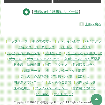
【
男精の付く料理レシピ一覧
】
上部へ戻る
トップページ
初めての方へ
オンライン処方
バイアグラ
バイアグラジェネリック
レビトラ
シアリス
シアリスジェネリック
プロペシア
プロペシアジェネリック
ザガーロ
ザガーロジェネリック
各種ジェネリック医薬品
料金表・診療時間
地図・アクセス
竹越院長コラム
統計データ
様々なインターネット調査
男性のための精の付く料理レシピ集
EDとは
問診票ダウンロード
よくあるご質問
お問い合わせ
医師の紹介
プライバシーポリシー
著作権について
YouTube
サイトマップ
Copyright © 2026 浜松町第一クリニック All Rights Reserved.