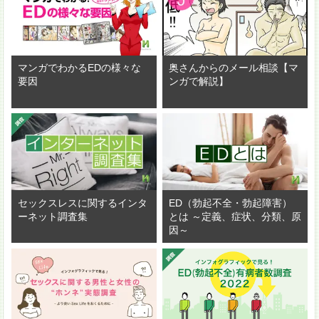
マンガでわかるEDの様々な
奥さんからのメール相談【マ
要因
ンガで解説】
セックスレスに関するインタ
ED（勃起不全・勃起障害）
ーネット調査集
とは ～定義、症状、分類、原
因～