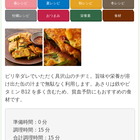
春レシピ
夏レシピ
秋レシピ
冬レシピ
牡蠣レシピ
おつまみ
栄養素
食材
ピリ辛ダレでいただく具沢山のチヂミ。旨味や栄養が溶
け出た缶の汁まで無駄なく利用します。あさりは鉄やビ
タミン B12 を多く含むため、貧血予防にもおすすめの食
材です。
準備時間：0 分
調理時間：15 分
合計調理時間：15 分