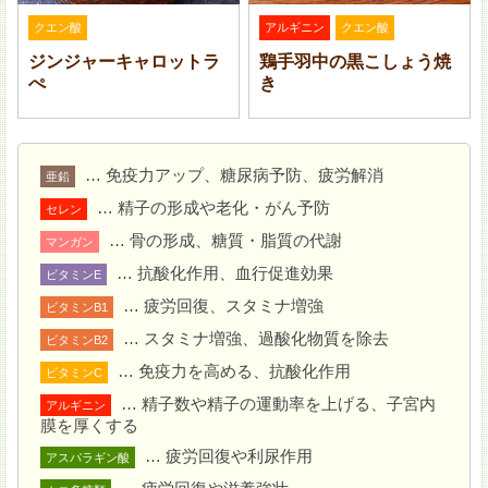
材を加えてさっと混ぜる。
クエン酸
アルギニン
クエン酸
ジンジャーキャロットラ
鶏手羽中の黒こしょう焼
ぺ
き
… 免疫力アップ、糖尿病予防、疲労解消
亜鉛
… 精子の形成や老化・がん予防
セレン
… 骨の形成、糖質・脂質の代謝
マンガン
… 抗酸化作用、血行促進効果
ビタミンE
… 疲労回復、スタミナ増強
ビタミンB1
… スタミナ増強、過酸化物質を除去
ビタミンB2
… 免疫力を高める、抗酸化作用
ビタミンC
フライパンにごま油を入れて熱し、
2
を入れて薄く
… 精子数や精子の運動率を上げる、子宮内
アルギニン
焼く。こんがりと色づいたら裏返し、3 分ほど焼く。
膜を厚くする
… 疲労回復や利尿作用
アスパラギン酸