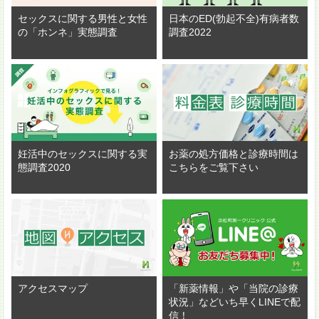
セックスに関する男性と女性
日本のED(勃起不全)有病者数
の「ホンネ」実態調査
調査2022
妊活中のセックスに関する実
お薬の処方価格と診療時間は
態調査2020
こちらをご覧下さい
アクセスマップ
「新薬情報」や「当院の診療
状況」などいち早くLINEで配
信！