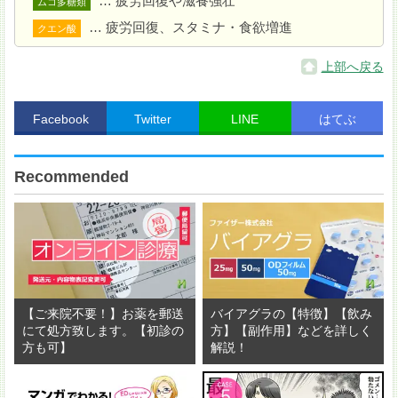
… 疲労回復や滋養強壮
ムコ多糖類
… 疲労回復、スタミナ・食欲増進
クエン酸
上部へ戻る
Facebook
Twitter
LINE
はてぶ
Recommended
(B) を合わせてタレをつくり、
3
を適当な大きさに切
って器に盛りつける。
【ご来院不要！】お薬を郵送
バイアグラの【特徴】【飲み
にて処方致します。【初診の
方】【副作用】などを詳しく
方も可】
解説！