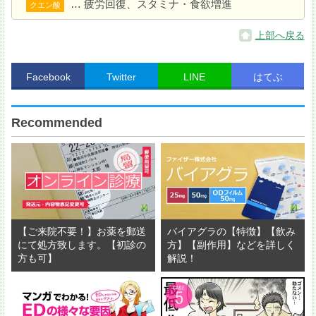
… 疲労回復、スタミナ・食欲増進
クエン酸
油できつね色になるまで揚げる。
上部へ戻る
Facebook
Twitter
LINE
はてぶ
Recommended
【ご来院不要！】お薬を郵送
バイアグラの【特徴】【飲み
にて処方致します。【初診の
方】【副作用】などを詳しく
器に
2
と好みでレモン、リーフレタスを盛り付け、
方も可】
解説！
1
のレモンタルタルソースを添える。