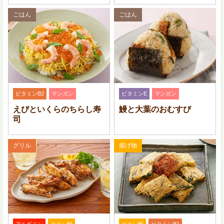
鍋に卵と卵がかぶる程度の水を入れて火にかけ、沸騰し
ごはん
ごはん
たら火を弱めて 12 ～ 15 分ほどゆでる。冷水にとり殻
をむく。
牡蠣は片栗粉(分量外)を適量まぶしてやさしくもみ、水
で洗い流して汚れを取る。キッチンペーパーで水気をし
っかりふきとる。
ビタミンB2
マンガン
ビタミンE
マンガン
えびといくらのちらし寿
鰻と大葉のおむすび
司
グリル
揚げ物
アルギニン
クエン酸
クエン酸
ビタミンB1