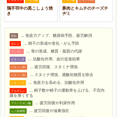
鶏手羽中の黒こしょう焼
豚肉とキムチのチーズチ
ゆで卵は粗みじん切りに、玉ねぎとピクルスはみじん切
き
ヂミ
りにする。ボウルに入れて (A) で和える。パセリをふ
る。
… 免疫力アップ、糖尿病予防、疲労解消
亜鉛
… 精子の形成や老化・がん予防
セレン
… 骨の形成、糖質・脂質の代謝
マンガン
… 抗酸化作用、血行促進効果
ビタミンE
… 疲労回復、スタミナ増強
ビタミンB1
… スタミナ増強、過酸化物質を除去
ビタミンB2
… 免疫力を高める、抗酸化作用
ビタミンC
… 精子数や精子の運動率を上げる、子宮内
アルギニン
膜を厚くする
… 疲労回復や利尿作用
アスパラギン酸
… 疲労回復や滋養強壮
ムコ多糖類
牡蠣に小麦粉、溶き卵、パン粉を順につけ、180 ℃ の