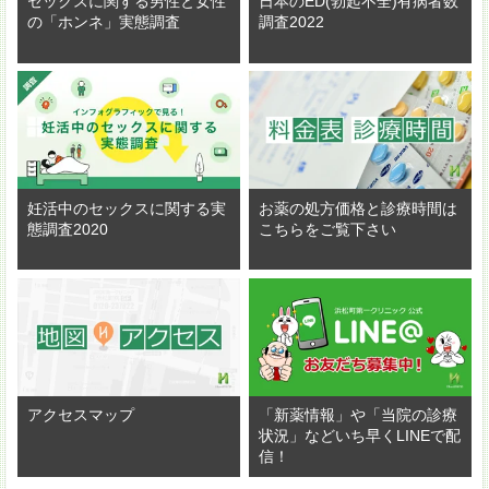
セックスに関する男性と女性
日本のED(勃起不全)有病者数
の「ホンネ」実態調査
調査2022
妊活中のセックスに関する実
お薬の処方価格と診療時間は
態調査2020
こちらをご覧下さい
アクセスマップ
「新薬情報」や「当院の診療
状況」などいち早くLINEで配
信！