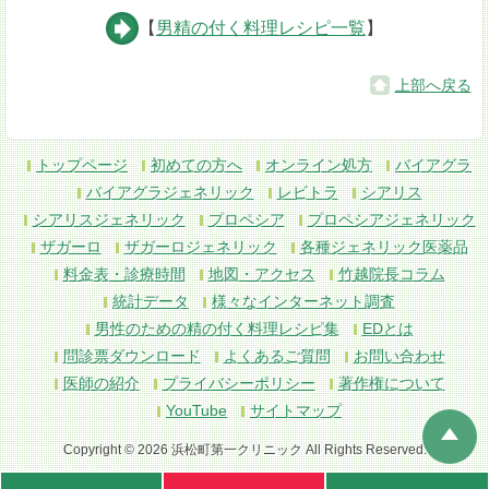
【
男精の付く料理レシピ一覧
】
上部へ戻る
トップページ
初めての方へ
オンライン処方
バイアグラ
バイアグラジェネリック
レビトラ
シアリス
シアリスジェネリック
プロペシア
プロペシアジェネリック
ザガーロ
ザガーロジェネリック
各種ジェネリック医薬品
料金表・診療時間
地図・アクセス
竹越院長コラム
統計データ
様々なインターネット調査
男性のための精の付く料理レシピ集
EDとは
問診票ダウンロード
よくあるご質問
お問い合わせ
医師の紹介
プライバシーポリシー
著作権について
YouTube
サイトマップ
Copyright © 2026 浜松町第一クリニック All Rights Reserved.