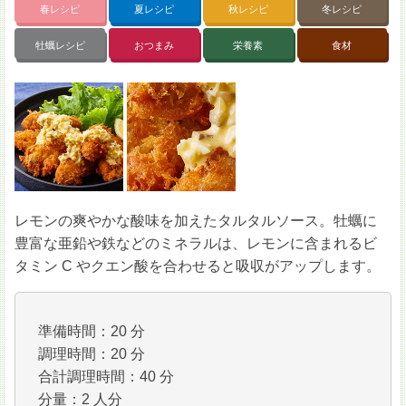
春レシピ
夏レシピ
秋レシピ
冬レシピ
牡蠣レシピ
おつまみ
栄養素
食材
レモンの爽やかな酸味を加えたタルタルソース。牡蠣に
豊富な亜鉛や鉄などのミネラルは、レモンに含まれるビ
タミン C やクエン酸を合わせると吸収がアップします。
準備時間：20 分
調理時間：20 分
合計調理時間：40 分
分量：2 人分