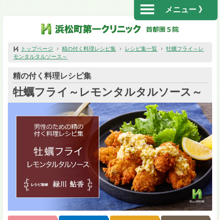
メニュー 》
トップページ
精の付く料理レシピ集
レシピ集一覧
牡蠣フライ～レ
モンタルタルソース～
精の付く料理レシピ集
牡蠣フライ～レモンタルタルソース～