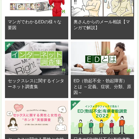
マンガでわかるEDの様々な
奥さんからのメール相談【マ
要因
ンガで解説】
セックスレスに関するインタ
ED（勃起不全・勃起障害）
ーネット調査集
とは ～定義、症状、分類、原
因～