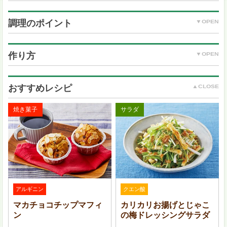
調理のポイント
牡蠣：8 個 (160 g)
小麦粉：大さじ 1
作り方
溶き卵：1 個分
パン粉：適量
揚げ油：適量
おすすめレシピ
レモン(くし切り)：適宜
リーフレタス(付け合わせ)：適宜
焼き菓子
サラダ
＜レモンタルタルソース＞
卵：1 個
玉ねぎ・ピクルス：各 20 g
レモンタルタルソースは牡蠣フライの他、魚のムニエ
(A) マヨネーズ：大さじ 3
ルなどにかけても美味しくいただけます。
(A) レモン汁：小さじ 2
(A) 砂糖：小さじ 1/2
(A) 塩・粗びき黒こしょう：各少々
アルギニン
クエン酸
パセリ(みじん切り)：適量
マカチョコチップマフィ
カリカリお揚げとじゃこ
ン
の梅ドレッシングサラダ