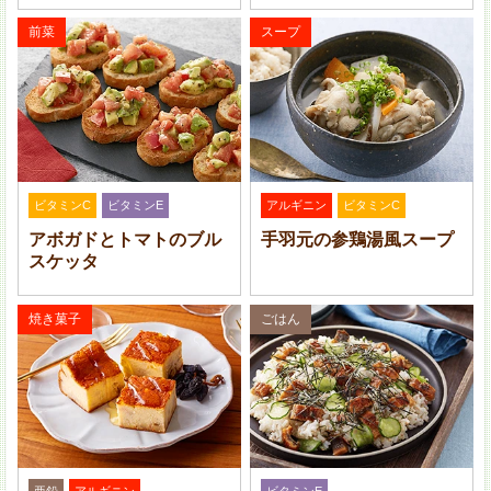
じゃがいもは 3 mm 幅のスライスを入れ、水に 10 分ほ
前菜
スープ
ど浸ける。ベーコンは 4 等分に切る。にんにくとパセ
リはみじん切りにする。
オリーブオイル・にんにく・塩を混ぜておく。
ビタミンC
ビタミンE
アルギニン
ビタミンC
アボガドとトマトのブル
手羽元の参鶏湯風スープ
スケッタ
焼き菓子
ごはん
じゃがいもをラップで包み、耐熱皿に乗せて、電子レン
亜鉛
アルギニン
ビタミンE