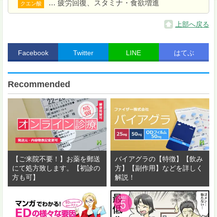
… 疲労回復、スタミナ・食欲増進
クエン酸
上部へ戻る
Facebook
Twitter
LINE
はてぶ
Recommended
オーブントースターに
3
を入れて 7〜8 分焼く。黒こ
【ご来院不要！】お薬を郵送
バイアグラの【特徴】【飲み
にて処方致します。【初診の
方】【副作用】などを詳しく
しょうとパセリをかける。
方も可】
解説！