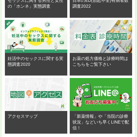
セックスに関する男性と女性
日本のED(勃起不全)有病者数
の「ホンネ」実態調査
調査2022
妊活中のセックスに関する実
お薬の処方価格と診療時間は
態調査2020
こちらをご覧下さい
アクセスマップ
「新薬情報」や「当院の診療
状況」などいち早くLINEで配
信！