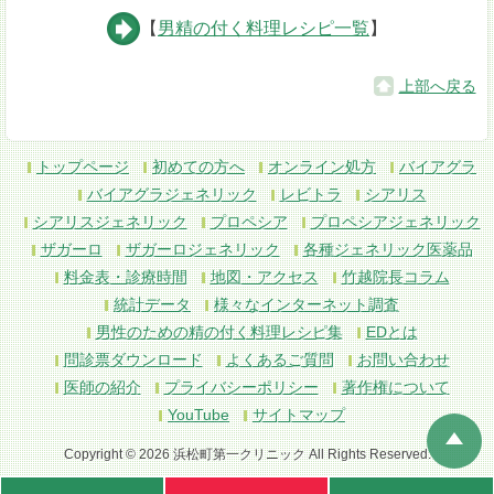
【
男精の付く料理レシピ一覧
】
上部へ戻る
トップページ
初めての方へ
オンライン処方
バイアグラ
バイアグラジェネリック
レビトラ
シアリス
シアリスジェネリック
プロペシア
プロペシアジェネリック
ザガーロ
ザガーロジェネリック
各種ジェネリック医薬品
料金表・診療時間
地図・アクセス
竹越院長コラム
統計データ
様々なインターネット調査
男性のための精の付く料理レシピ集
EDとは
問診票ダウンロード
よくあるご質問
お問い合わせ
医師の紹介
プライバシーポリシー
著作権について
YouTube
サイトマップ
Copyright © 2026 浜松町第一クリニック All Rights Reserved.