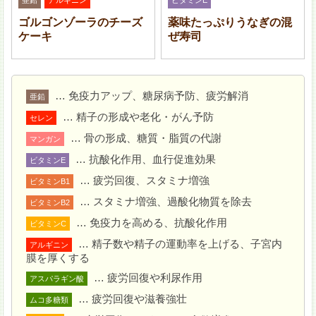
ジ 600 W で 7〜8 分ほど加熱する。
ゴルゴンゾーラのチーズ
薬味たっぷりうなぎの混
ケーキ
ぜ寿司
… 免疫力アップ、糖尿病予防、疲労解消
亜鉛
… 精子の形成や老化・がん予防
セレン
… 骨の形成、糖質・脂質の代謝
マンガン
… 抗酸化作用、血行促進効果
ビタミンE
… 疲労回復、スタミナ増強
ビタミンB1
… スタミナ増強、過酸化物質を除去
ビタミンB2
… 免疫力を高める、抗酸化作用
ビタミンC
… 精子数や精子の運動率を上げる、子宮内
アルギニン
膜を厚くする
スキレットやグラタン皿に
2
を乗せ、混ぜておいた
… 疲労回復や利尿作用
オリーブオイル・にんにく・塩をかけ、じゃがいもの隙
アスパラギン酸
間にベーコンを挟み、チーズを乗せる。
… 疲労回復や滋養強壮
ムコ多糖類