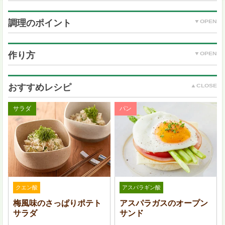
調理のポイント
新じゃがいも：2 個
ハーフベーコン：2 枚
作り方
チーズ：15 g
オリーブオイル：大さじ 2
にんにく：1 片
おすすめレシピ
塩：小さじ 1/3
黒こしょう：適量
サラダ
パン
パセリ：適量
じゃがいもに切り込みを入れる時に、入れ過ぎなよう
に注意しましょう。
クエン酸
アスパラギン酸
梅風味のさっぱりポテト
アスパラガスのオープン
サラダ
サンド