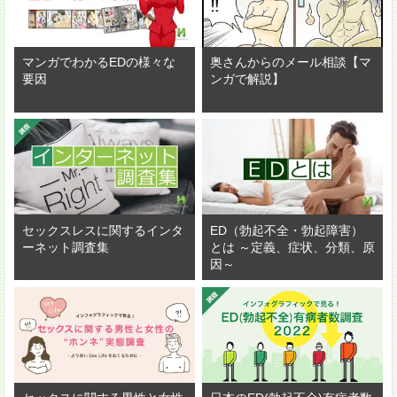
マンガでわかるEDの様々な
奥さんからのメール相談【マ
要因
ンガで解説】
セックスレスに関するインタ
ED（勃起不全・勃起障害）
ーネット調査集
とは ～定義、症状、分類、原
因～