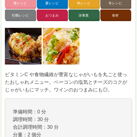
春レシピ
夏レシピ
秋レシピ
冬レシピ
牡蠣レシピ
おつまみ
栄養素
食材
ビタミンC や食物繊維が豊富なじゃがいもを丸ごと使っ
たおしゃれメニュー。ベーコンの塩気とチーズのコクが
じゃがいもにマッチ。ワインのおつまみにも◎。
準備時間：0 分
調理時間：30 分
合計調理時間：30 分
分量：2 個分