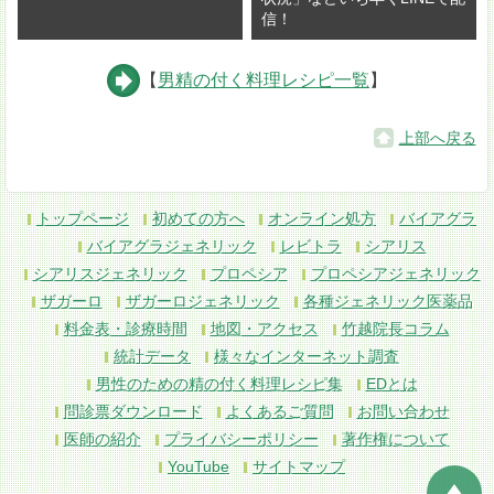
信！
【
男精の付く料理レシピ一覧
】
上部へ戻る
トップページ
初めての方へ
オンライン処方
バイアグラ
バイアグラジェネリック
レビトラ
シアリス
シアリスジェネリック
プロペシア
プロペシアジェネリック
ザガーロ
ザガーロジェネリック
各種ジェネリック医薬品
料金表・診療時間
地図・アクセス
竹越院長コラム
統計データ
様々なインターネット調査
男性のための精の付く料理レシピ集
EDとは
問診票ダウンロード
よくあるご質問
お問い合わせ
医師の紹介
プライバシーポリシー
著作権について
YouTube
サイトマップ