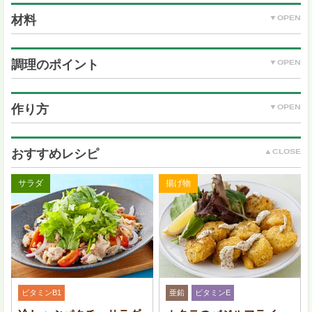
材料
調理のポイント
牛ひき肉：300 g
(A) 塩：小さじ 1/4
作り方
(A) こしょう：少々
(A) 片栗粉：小さじ 2
にんにく：1 片
おすすめレシピ
オリーブ油：大さじ 1
クレソン：適宜
サラダ
揚げ物
＜オニオンソース＞
玉ねぎ：1/2 個 (100 g)
(B) しょうゆ：大さじ 1
ひき肉は中挽きがおすすめですが、普通のひき肉や合
(B) みりん：大さじ 1
いびき肉でも。
(B) 酒：大さじ 1
中までしっかりと火を通してください。楊枝をさして
透明な肉汁がでたら火が通っているのを確認できま
ビタミンB1
亜鉛
ビタミンE
す。1番大きい肉で確認をするとよいでしょう。