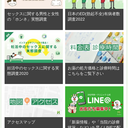
セックスに関する男性と女性
日本のED(勃起不全)有病者数
の「ホンネ」実態調査
調査2022
妊活中のセックスに関する実
お薬の処方価格と診療時間は
態調査2020
こちらをご覧下さい
アクセスマップ
「新薬情報」や「当院の診療
状況」などいち早くLINEで配