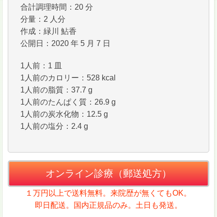
合計調理時間：20 分
分量：2 人分
作成：緑川 鮎香
公開日：2020 年 5 月 7 日
1人前：1 皿
1人前のカロリー：528 kcal
1人前の脂質：37.7 g
1人前のたんぱく質：26.9 g
1人前の炭水化物：12.5 g
1人前の塩分：2.4 g
オンライン診療（郵送処方）
１万円以上で送料無料。来院歴が無くてもOK。
即日配送。国内正規品のみ。土日も発送。