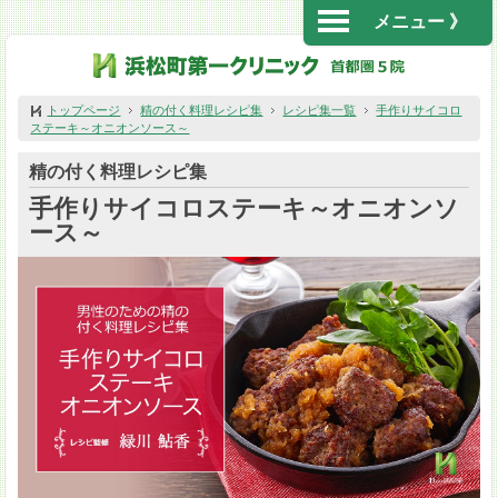
メニュー 》
トップページ
精の付く料理レシピ集
レシピ集一覧
手作りサイコロ
ステーキ～オニオンソース～
精の付く料理レシピ集
手作りサイコロステーキ～オニオンソ
ース～