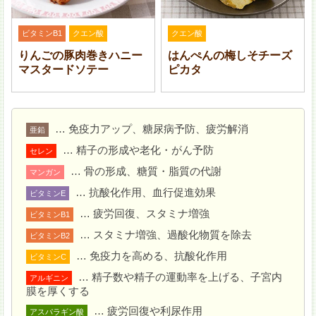
腹でつぶす。
ビタミンB1
クエン酸
クエン酸
りんごの豚肉巻きハニー
はんぺんの梅しそチーズ
マスタードソテー
ピカタ
… 免疫力アップ、糖尿病予防、疲労解消
亜鉛
… 精子の形成や老化・がん予防
セレン
… 骨の形成、糖質・脂質の代謝
マンガン
… 抗酸化作用、血行促進効果
ビタミンE
… 疲労回復、スタミナ増強
ビタミンB1
… スタミナ増強、過酸化物質を除去
ビタミンB2
フライパンにオリーブ油とにんにくを入れて弱火で熱
… 免疫力を高める、抗酸化作用
ビタミンC
し、香りがでてきたら取り出す。
1
を入れて転がし
… 精子数や精子の運動率を上げる、子宮内
アルギニン
ながら焼き、フライパンの油をさっとふきとる。
膜を厚くする
… 疲労回復や利尿作用
アスパラギン酸