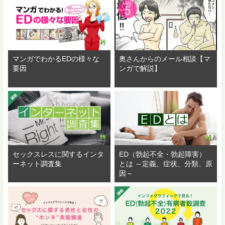
マンガでわかるEDの様々な
奥さんからのメール相談【マ
要因
ンガで解説】
器に盛り付け、好みでクレソンを添える。
セックスレスに関するインタ
ED（勃起不全・勃起障害）
ーネット調査集
とは ～定義、症状、分類、原
因～