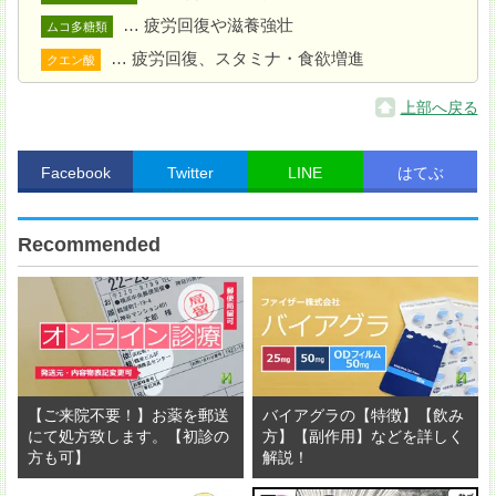
… 疲労回復や滋養強壮
ムコ多糖類
… 疲労回復、スタミナ・食欲増進
クエン酸
上部へ戻る
Facebook
Twitter
LINE
はてぶ
Recommended
2
にソースの材料を入れて中火にかけ、1 分ほど煮詰
める。
【ご来院不要！】お薬を郵送
バイアグラの【特徴】【飲み
にて処方致します。【初診の
方】【副作用】などを詳しく
方も可】
解説！