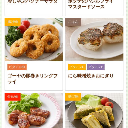
冷しゃぶパクチーサラダ
ホタテのバジルフライ
マスタードソース
玉ねぎはすりおろし、(B) の調味料と合わせておく。
揚げ物
ごはん
ビタミンB1
ビタミンC
ビタミンE
ゴーヤの豚巻きリングフ
にら味噌焼きおにぎり
ライ
炒め物
揚げ物
牛ひき肉をボウルに入れ、(A) を加えて練り混ぜる。2.5
～ 3 cm 角に切り分けて形を整える。にんにくは包丁の