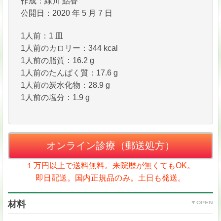
作成：緑川 鮎香
公開日：2020 年 5 月 7 日
1人前：1 皿
1人前のカロリー：344 kcal
1人前の脂質：16.2 g
1人前のたんぱく質：17.6 g
1人前の炭水化物：28.9 g
1人前の塩分：1.9 g
オンライン診療（郵送処方）
１万円以上で送料無料。来院歴が無くてもOK。
即日配送。国内正規品のみ。土日も発送。
材料