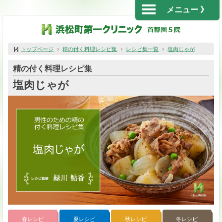
メニュー 》
トップページ
精の付く料理レシピ集
レシピ集一覧
塩肉じゃが
精の付く料理レシピ集
塩肉じゃが
春レシピ
夏レシピ
秋レシピ
冬レシピ