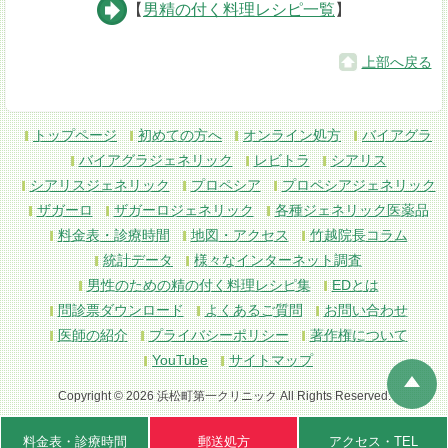
【
男精の付く料理レシピ一覧
】
上部へ戻る
トップページ
初めての方へ
オンライン処方
バイアグラ
バイアグラジェネリック
レビトラ
シアリス
シアリスジェネリック
プロペシア
プロペシアジェネリック
ザガーロ
ザガーロジェネリック
各種ジェネリック医薬品
料金表・診療時間
地図・アクセス
竹越院長コラム
統計データ
様々なインターネット調査
男性のための精の付く料理レシピ集
EDとは
問診票ダウンロード
よくあるご質問
お問い合わせ
医師の紹介
プライバシーポリシー
著作権について
YouTube
サイトマップ
Copyright © 2026 浜松町第一クリニック All Rights Reserved.
料金表・
診療時間
郵送処方
アクセス
・TEL