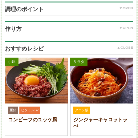
調理のポイント
牛薄切り肉：150 g
じゃがいも：中 2 個 (250 g)
作り方
玉ねぎ：1/2 個 (100 g)
グリーンピース (冷凍)：10 g
ごま油：大さじ 1
おすすめレシピ
(A) 水：300 ml
(A) 酒：大さじ 1
小鉢
サラダ
(A) 鶏ガラスープの素：小さじ 1/2
(A) 塩：小さじ 1/2
(A) にんにく (すりおろし)：小さじ 1/2
牛肉はどの部位でも美味しくいただけますが、脂の少
粗びき黒こしょう：小さじ 1/2
なく亜鉛が豊富なもも肉がおすすめです。
緑の彩りは、グリーンピースの代わりにいんげんやさ
やえんどう等でも。
亜鉛
ビタミンB2
クエン酸
コンビーフのユッケ風
ジンジャーキャロットラ
ぺ
牛薄切り肉は一口大に切る。じゃがいもは皮をむいて芽