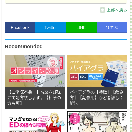
上部へ戻る
Facebook
Twitter
LINE
はてぶ
Recommended
器に盛りつける。
【ご来院不要！】お薬を郵送
バイアグラの【特徴】【飲み
にて処方致します。【初診の
方】【副作用】などを詳しく
方も可】
解説！