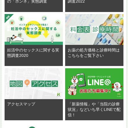
の「ホンネ」実態調査
調査2022
妊活中のセックスに関する実
お薬の処方価格と診療時間は
態調査2020
こちらをご覧下さい
アクセスマップ
「新薬情報」や「当院の診療
状況」などいち早くLINEで配
信！