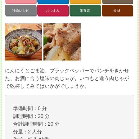
牡蠣レシピ
おつまみ
栄養素
食材
にんにくとごま油、ブラックペッパーでパンチをきかせ
た、お酒に合う塩味の肉じゃが。いつもと違う肉じゃが
で乾杯してみてはいかがでしょうか。
準備時間：0 分
調理時間：20 分
合計調理時間：20 分
分量：2 人分