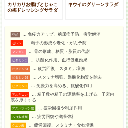
カリカリお揚げとじゃこ
キウイのグリーンサラダ
の梅ドレッシングサラダ
… 免疫力アップ、糖尿病予防、疲労解消
亜鉛
… 精子の形成や老化・がん予防
セレン
… 骨の形成、糖質・脂質の代謝
マンガン
… 抗酸化作用、血行促進効果
ビタミンE
… 疲労回復、スタミナ増強
ビタミンB1
… スタミナ増強、過酸化物質を除去
ビタミンB2
… 免疫力を高める、抗酸化作用
ビタミンC
2
に (A) を入れ、中火で汁気が少なくなるまで 10 分
… 精子数や精子の運動率を上げる、子宮内
アルギニン
程煮る。グリーンピース、粗びき黒こしょうを加えてさ
膜を厚くする
っと混ぜる。
… 疲労回復や利尿作用
アスパラギン酸
… 疲労回復や滋養強壮
ムコ多糖類
… 疲労回復、スタミナ・食欲増進
クエン酸