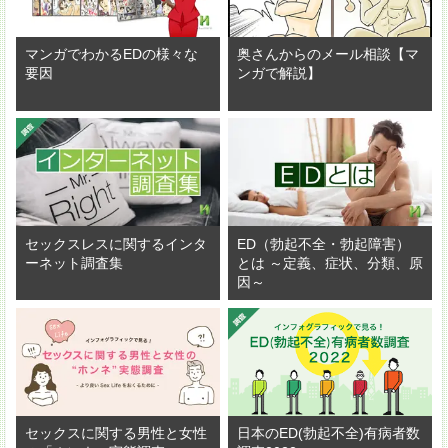
マンガでわかるEDの様々な
奥さんからのメール相談【マ
要因
ンガで解説】
セックスレスに関するインタ
ED（勃起不全・勃起障害）
ーネット調査集
とは ～定義、症状、分類、原
因～
セックスに関する男性と女性
日本のED(勃起不全)有病者数