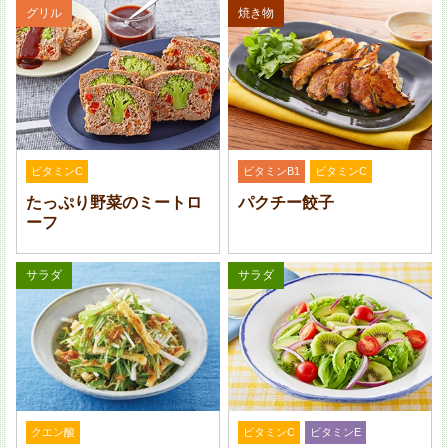
グリル
焼き物
を取り除き、一口大に切って水にさらしておく。玉ねぎ
はくし形切りにする。
ビタミンC
ビタミンB1
ビタミンC
たっぷり野菜のミートロ
パクチー餃子
ーフ
サラダ
サラダ
鍋にごま油を入れて熱し、肉を炒める。肉の色が変わっ
たら、
1
の野菜を入れてさっと炒める。
クエン酸
ビタミンC
ビタミンE